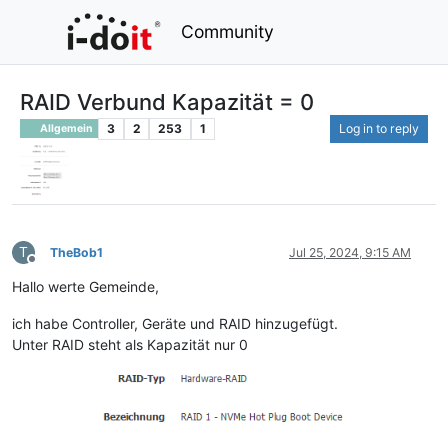
Community
RAID Verbund Kapazität = 0
3
2
253
1
Log in to reply
Allgemein
T
TheBob1
Jul 25, 2024, 9:15 AM
Offline
Hallo werte Gemeinde,
ich habe Controller, Geräte und RAID hinzugefügt.
Unter RAID steht als Kapazität nur 0