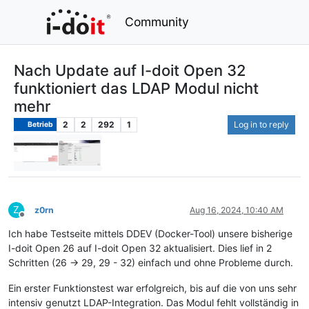
Community
Nach Update auf I-doit Open 32
funktioniert das LDAP Modul nicht
mehr
2
2
292
1
Log in to reply
Betrieb
Z
z0rn
Aug 16, 2024, 10:40 AM
Offline
Ich habe Testseite mittels DDEV (Docker-Tool) unsere bisherige
I-doit Open 26 auf I-doit Open 32 aktualisiert. Dies lief in 2
Schritten (26 -> 29, 29 - 32) einfach und ohne Probleme durch.
Ein erster Funktionstest war erfolgreich, bis auf die von uns sehr
intensiv genutzt LDAP-Integration. Das Modul fehlt vollständig in