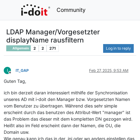
Community
LDAP Manager/Vorgesetzter
displayName rausfiltern
2
2
271
Log in to reply
Allgemein
I
IT_GAP
Feb 27, 2025, 9:53 AM
Offline
Guten Tag,
ich bin derzeit daran interessiert mithilfe der Synchronisation
unseres AD mit i-doit den Manager bzw. Vorgesetzten Namen
vom Benutzer zu übertragen. Während dies sehr simple
erscheint durch das benutzen des Attribut-Wert "manager" ist
das Problem das dieser mit dem kompletten DN gezogen wird.
Heißt also im Feld erscheint dann der Namen, die OU, die
Domain usw.
Wie genau kann ich das in der .ini oder wo anders einstellen das