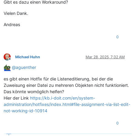
Gibt es dazu einen Workaround?
Vielen Dank.
Andreas
0
Michael Huhn
Mar 28, 2025, 7:32 AM
Offline
@
aguenther
es gibt einen Hotfix für die Listeneditierung, bei der die
Zuweisung einer Datei zu mehreren Objekten nicht funktioniert.
Das könnte womöglich helfen?
Hier der Link
https://kb.i-doit.com/en/system-
administration/hotfixes/index.html#file-assignment-via-list-edit-
not-working-id-10914
0