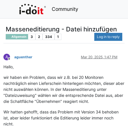
Community
Masseneditierung - Datei hinzufügen
3
2
334
1
Log in to reply
Allgemein
A
aguenther
Mar 20, 2025, 1:47 PM
Offline
Hallo,
wir haben ein Problem, dass wir z.B. bei 20 Monitoren
nachträglich einen Lieferschein hinterlegen möchten, dieser aber
nicht auswählen können. In der Masseneditierung unter
"Dateizuweisung" wählen wir die entsprechende Datei aus, aber
die Schaltfläche "Übernehmen" reagiert nicht.
Wir hatten gehofft, dass das Problem mit Version 34 behoben
ist, aber leider funktioniert die Editierung leider immer noch
nicht.