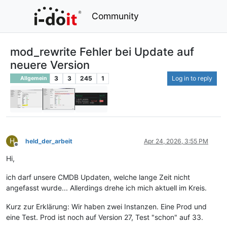
Community
mod_rewrite Fehler bei Update auf
neuere Version
3
3
245
1
Log in to reply
Allgemein
H
held_der_arbeit
Apr 24, 2026, 3:55 PM
Offline
Hi,
ich darf unsere CMDB Updaten, welche lange Zeit nicht
angefasst wurde... Allerdings drehe ich mich aktuell im Kreis.
Kurz zur Erklärung: Wir haben zwei Instanzen. Eine Prod und
eine Test. Prod ist noch auf Version 27, Test "schon" auf 33.