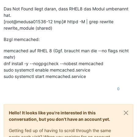
Das Not Found liegt daran, dass RHEL8 das Modul umbenannt
hat.
[root@medusa01536-12 tmp]# httpd -M | grep rewrite
rewrite_module (shared)
Bzgl memcached:
memcached auf RHEL 8 (Ggf. braucht man die --no flags nicht
mehr)
dnf install -y --nogpgcheck --nobest memcached
sudo systemctl enable memcached.service
sudo systemctl start memcached.service
0
Hello! It looks like you're interested in this
conversation, but you don't have an account yet.
Getting fed up of having to scroll through the same
posts each visit? When you register for an account,