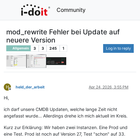
Community
mod_rewrite Fehler bei Update auf
neuere Version
3
3
245
1
Log in to reply
Allgemein
H
held_der_arbeit
Apr 24, 2026, 3:55 PM
Offline
Hi,
ich darf unsere CMDB Updaten, welche lange Zeit nicht
angefasst wurde... Allerdings drehe ich mich aktuell im Kreis.
Kurz zur Erklärung: Wir haben zwei Instanzen. Eine Prod und
eine Test. Prod ist noch auf Version 27, Test "schon" auf 33.