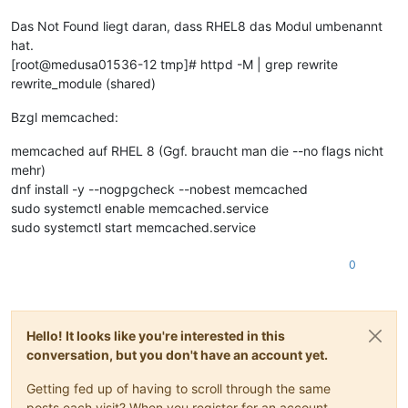
Das Not Found liegt daran, dass RHEL8 das Modul umbenannt
hat.
[root@medusa01536-12 tmp]# httpd -M | grep rewrite
rewrite_module (shared)
Bzgl memcached:
memcached auf RHEL 8 (Ggf. braucht man die --no flags nicht
mehr)
dnf install -y --nogpgcheck --nobest memcached
sudo systemctl enable memcached.service
sudo systemctl start memcached.service
0
Hello! It looks like you're interested in this
conversation, but you don't have an account yet.
Getting fed up of having to scroll through the same
posts each visit? When you register for an account,