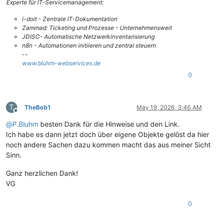
Experte für IT-Servicemanagement:
i-doit - Zentrale IT-Dokumentation
Zammad: Ticketing und Prozesse - Unternehmensweit
JDISC- Automatische Netzwerkinventarisierung
n8n - Automationen initiieren und zentral steuern
--
www.bluhm-webservices.de
0
T
TheBob1
May 19, 2026, 3:46 AM
Offline
@
P.Bluhm
besten Dank für die Hinweise und den Link.
Ich habe es dann jetzt doch über eigene Objekte gelöst da hier
noch andere Sachen dazu kommen macht das aus meiner Sicht
Sinn.
Ganz herzlichen Dank!
VG
0