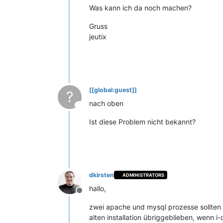
Was kann ich da noch machen?
Gruss
jeutix
[[global:guest]]
?
nach oben
This user is from outside of this forum
Ist diese Problem nicht bekannt?
dkirsten
ADMINISTRATORS
hallo,
Offline
zwei apache und mysql prozesse sollten nic
alten installation übriggeblieben, wenn i