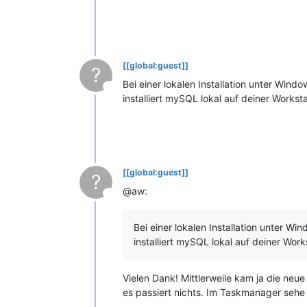
[[global:guest]]
?
Bei einer lokalen Installation unter Windo
This user is from outside of this forum
installiert mySQL lokal auf deiner Worksta
[[global:guest]]
?
@aw:
This user is from outside of this forum
Bei einer lokalen Installation unter Wi
installiert mySQL lokal auf deiner Work
Vielen Dank! Mittlerweile kam ja die neue
es passiert nichts. Im Taskmanager sehe 