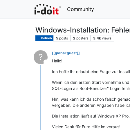
Community
Windows-Installation: Fehle
5
posts
2
posters
3.4k
views
Betrieb
[[global:guest]]
?
Hallo!
This user is from outside of this forum
Ich hoffe Ihr erlaubt eine Frage zur Insta
Wenn ich den ersten Start vornehme und 
SQL-Login als Root-Benutzer" Login fehle
Hm, was kann ich da schon falsch gemach
vergeben. Die anderen Angaben habe ich
Die Installation läuft auf Windows XP Pro,
Vielen Dank für Eure Hilfe im voraus!