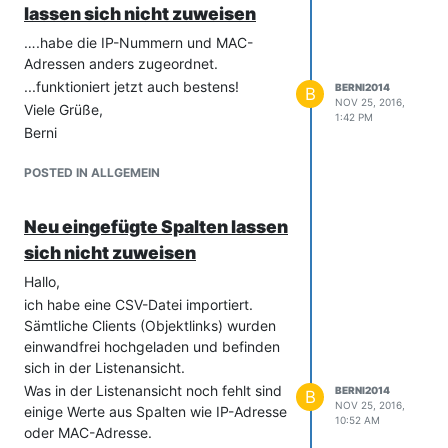
lassen sich nicht zuweisen
Berni
….habe die IP-Nummern und MAC-
Adressen anders zugeordnet.
...funktioniert jetzt auch bestens!
BERNI2014
B
NOV 25, 2016,
Viele Grüße,
1:42 PM
Berni
POSTED IN ALLGEMEIN
Neu eingefügte Spalten lassen
sich nicht zuweisen
Hallo,
ich habe eine CSV-Datei importiert.
Sämtliche Clients (Objektlinks) wurden
einwandfrei hochgeladen und befinden
sich in der Listenansicht.
Was in der Listenansicht noch fehlt sind
BERNI2014
B
NOV 25, 2016,
einige Werte aus Spalten wie IP-Adresse
10:52 AM
oder MAC-Adresse.