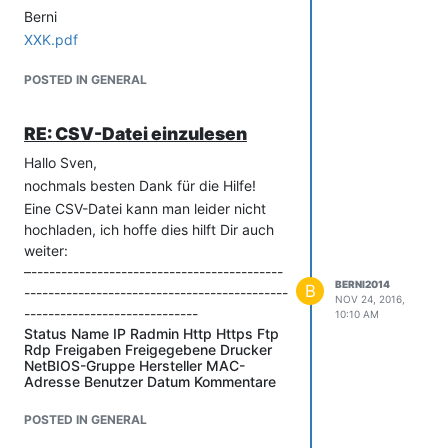
Berni
XXK.pdf
POSTED IN GENERAL
RE: CSV-Datei einzulesen
Hallo Sven,
nochmals besten Dank für die Hilfe!
Eine CSV-Datei kann man leider nicht
hochladen, ich hoffe dies hilft Dir auch
weiter:
–------------------------------------------
BERNI2014
B
--------------------------------------------
NOV 24, 2016,
-----------------------------
10:10 AM
Status Name IP Radmin Http Https Ftp
Rdp Freigaben Freigegebene Drucker
NetBIOS-Gruppe Hersteller MAC-
Adresse Benutzer Datum Kommentare
OK fsm-56-tivoli 133.99.66.1
ABIsystems Co., LTD
POSTED IN GENERAL
A7:A5:44:05:60:5E