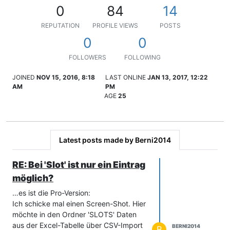
0
84
14
REPUTATION
PROFILE VIEWS
POSTS
0
0
FOLLOWERS
FOLLOWING
JOINED
NOV 15, 2016, 8:18
LAST ONLINE
JAN 13, 2017, 12:22
AM
PM
AGE
25
Latest posts made by Berni2014
RE: Bei 'Slot' ist nur ein Eintrag
möglich?
…es ist die Pro-Version:
Ich schicke mal einen Screen-Shot. Hier
möchte in den Ordner 'SLOTS' Daten
aus der Excel-Tabelle über CSV-Import
BERNI2014
B