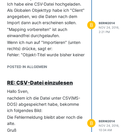
Ich habe eine CSV-Datei hochgeladen.
Als Globalen Objekttyp habe ich "Client"
angegeben, wo die Daten nach dem
Import dann auch erscheinen sollen.
BERNI2014
B
NOV 24, 2016,
"Mapping vorbereiten" ist auch
2:21 PM
einwandfrei durchgelaufen.
Wenn ich nun auf "Importieren" (unten
rechts) drücke, sagt er:
Fehler: "Objekt-Titel wurde bisher keiner
CSV-Spalte zugewiesen."
POSTED IN ALLGEMEIN
Frage:
Kann mir jemand sagen was der
"Objekt-Titel" ist und wie man ihn mit
RE: CSV-Datei einzulesen
einer CSV-Spalte verknüpft?
Hallo Sven,
Ich habe einen Screenshot mit
nachdem ich die Datei unter CSV(MS-
angefügt.
DOS) abgespeichert habe, bekomme
Besten Dank,
ich folgendes Bild:
Berni
Die Fehlermeldung bleibt aber noch die
ZZK.pdf
BERNI2014
B
alte.
NOV 24, 2016,
Gruß
10:34 AM