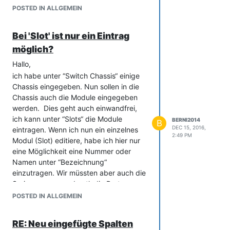
einigen Hundert ziemlich mühselig.
POSTED IN ALLGEMEIN
Gruß
Berni
Bei 'Slot' ist nur ein Eintrag
möglich?
Hallo,
ich habe unter “Switch Chassis“ einige
Chassis eingegeben. Nun sollen in die
Chassis auch die Module eingegeben
werden. Dies geht auch einwandfrei,
ich kann unter “Slots“ die Module
BERNI2014
B
DEC 15, 2016,
eintragen. Wenn ich nun ein einzelnes
2:49 PM
Modul (Slot) editiere, habe ich hier nur
eine Möglichkeit eine Nummer oder
Namen unter “Bezeichnung“
einzutragen. Wir müssten aber auch die
Seriennummer und evtl. die Ports
eintragen.
POSTED IN ALLGEMEIN
Gibt es hier die Möglichkeit für weitere
Eintragungen?
RE: Neu eingefügte Spalten
Gruß