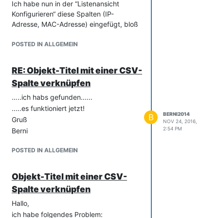
Ich habe nun in der “Listenansicht
Konfigurieren“ diese Spalten (IP-
Adresse, MAC-Adresse) eingefügt, bloß
finde ich diese nicht wenn ich beim
CSV-Import diese Spalten zuweisen
POSTED IN ALLGEMEIN
möchte (mit dem Stiftsymbol).
Woran kann es liegen?
RE: Objekt-Titel mit einer CSV-
Gruß
Spalte verknüpfen
Berni
…..ich habs gefunden......
.....es funktioniert jetzt!
BERNI2014
B
Gruß
NOV 24, 2016,
2:54 PM
Berni
POSTED IN ALLGEMEIN
Objekt-Titel mit einer CSV-
Spalte verknüpfen
Hallo,
ich habe folgendes Problem: