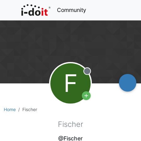
Community
F
Offline
Home
Fischer
Fischer
@Fischer