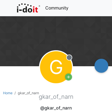
Community
G
Offline
Home
gkar_of_narn
gkar_of_narn
@gkar_of_narn