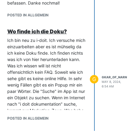
befassen. Danke nochmal!
POSTED IN ALLGEMEIN
Wo finde ich die Doku?
Ich bin neu zu i-doit. Ich versuche mich
einzuarbeiten aber es ist mühselig da
ich keine Doku finde. Ich finden nichts
was ich von hier herunterladen kann.
Was ich wissen will ist nicht
offensichtlich kein FAQ. Soweit wie ich
GKAR_OF_NARN
sehe gibt es keine online Hilfe. In sehr
G
MAY 8, 2024,
wenig Fällen gibt es ein Popup mir ein
6:54 AM
paar Wörter. Die "Suche" im App ist nur
ein Objekt zu suchen. Wenn im Internet
nach "i doit dokumentation" suche,
kommt nur Marketing-Zeug. Was habe
ich übersehen?
POSTED IN ALLGEMEIN