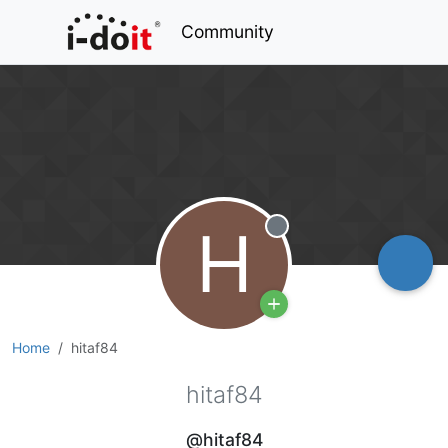
Community
H
Offline
Home
hitaf84
hitaf84
@hitaf84