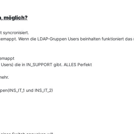
, möglich?
t syncronisiert.
emappt. Wenn die LDAP-Gruppen Users beinhalten funktioniert das
gemappt
5 Users) die in IN_SUPPORT gibt. ALLES Perfekt
mehr.
pen(INS_IT_1 und INS_IT_2)
ten 4 Users jede.
t der AD LDAP-Gruppe INS_IT und erwarte entweder das die Users unt
die Mitglieder List ist leer.
ht nicht die Auflösung von Gruppen in Gruppen????