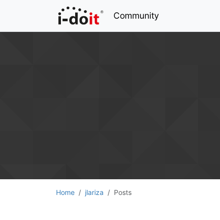
Community
Home
jlariza
Posts