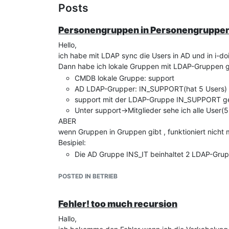
Posts
Personengruppen in Personengruppen
Hello,
ich habe mit LDAP sync die Users in AD und in i-doi
Dann habe ich lokale Gruppen mit LDAP-Gruppen g
CMDB lokale Gruppe: support
AD LDAP-Grupper: IN_SUPPORT(hat 5 Users)
support mit der LDAP-Gruppe IN_SUPPORT 
Unter support->Mitglieder sehe ich alle User(
ABER
wenn Gruppen in Gruppen gibt , funktioniert nicht 
Besipiel:
Die AD Gruppe INS_IT beinhaltet 2 LDAP-Grup
Die AD Gruppen INS_IT_1 und INS_IT_2 beinhal
Ich Mappe in der cmdb eine lokale Gruppe mi
POSTED IN BETRIEB
die 2 beiden Gruppen. Leider passiert nicht und 
Kann jemand helfen? Gibt es eine Lösung, oder ge
Fehler! too much recursion
Danke für Ihre Hilfe.
Hallo,