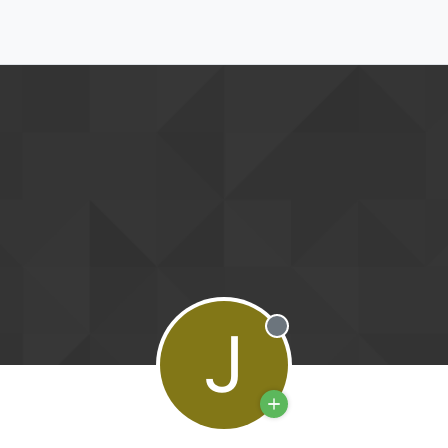
J
Offline