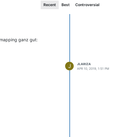
Recent
Best
Controversial
 mapping ganz gut:
JLARIZA
J
APR 10, 2019, 1:51 PM
er Mitglieder erscheinen, oder