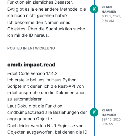
Funktion ein ziemliches Desaster.
KLAUS
K
Evtl gibt es ja eine andere Methode, die
HAMMER
ich nioch nicht gesehen habe?
MAY 5, 2021,
9:59 AM
Ich bekomme den Namen eines
Objektes. Über die Suchfunktion suche
ich mir die ID heraus.
Jetzt muss ich alle Objekte, im idealfall
nur bestimmte Typen, die mit diesem
POSTED IN ENTWICKLUNG
Objekt verknüpft sind, zurück
bekommen, damit ich die Verbindung
cmdb.impact.read
bearbeiten kann.
Die IDs der Verknpüften Objeket habe
i-doit Code Version 1.14.2
ich nicht.
Ich erstelle bei uns im Haus Python
Oder gibt es eine Möglichkeit, einen
Scripte mit denen ich die Rest-API von
Objekttyp abzufragen, welcher Eintrag
i-doit anspreche um die Dokumentation
mit einer bestimmten ID verknüpft ist?
zu automatisieren.
Ich versuche mal ein Beispiel:
Laut Doku gibt die Funktion
KLAUS
K
cmdb.impact.read alle Beziehungen der
Ein Benutzer (Kontakt) hat einen
HAMMER
angegebenen Objekte.
Notebook, 2 Monitore und einen
SEP 16, 2020,
8:15 AM
Drucker verknüpft.
Doch leider werden NUR Erginisse von
Wenn der Benutzer sich nun an einem
Objekten ausgeworfen, bei denen die ID