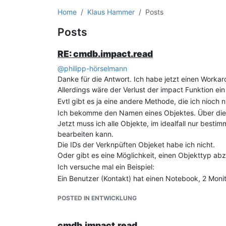
Home
Klaus Hammer
Posts
Posts
RE: cmdb.impact.read
@
philipp-hörselmann
Danke für die Antwort. Ich habe jetzt einen Work
Allerdings wäre der Verlust der impact Funktion ein
Evtl gibt es ja eine andere Methode, die ich nioch
Ich bekomme den Namen eines Objektes. Über die S
Jetzt muss ich alle Objekte, im idealfall nur best
bearbeiten kann.
Die IDs der Verknpüften Objeket habe ich nicht.
Oder gibt es eine Möglichkeit, einen Objekttyp abz
Ich versuche mal ein Beispiel:
Ein Benutzer (Kontakt) hat einen Notebook, 2 Moni
Wenn der Benutzer sich nun an einem anderen Platz
POSTED IN ENTWICKLUNG
Um das in idoit nach zu ziehen, suche ich die ID de
Verknüpfung.
Danach suche ich die neuen Objekte und verknüpfe
cmdb.impact.read