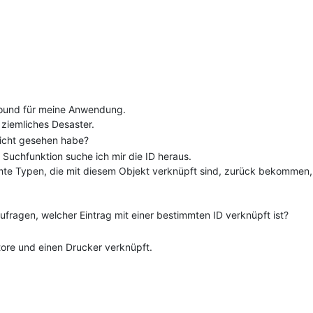
around für meine Anwendung.
 ziemliches Desaster.
 nicht gesehen habe?
uchfunktion suche ich mir die ID heraus.
immte Typen, die mit diesem Objekt verknüpft sind, zurück bekommen,
ufragen, welcher Eintrag mit einer bestimmten ID verknüpft ist?
tore und einen Drucker verknüpft.
 anmeldet, liefert mir ein System die SN der (neu) verknüpften Sys
s Benutzers und lasse mir über impact.read die Liste der Objeket geb
 sie mit dem Kontakt.