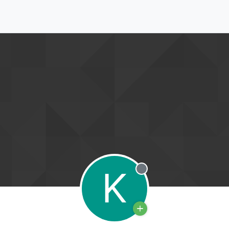
K
Offline