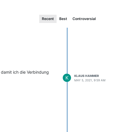
Recent
Best
Controversial
 damit ich die Verbindung
KLAUS HAMMER
K
MAY 5, 2021, 9:59 AM
teme.
en. dort löse ich die