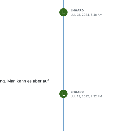
LHAARD
L
JUL 31, 2024, 5:48 AM
e was an validation error {

ng. Man kann es aber auf
LHAARD
L
JUL 13, 2022, 2:32 PM