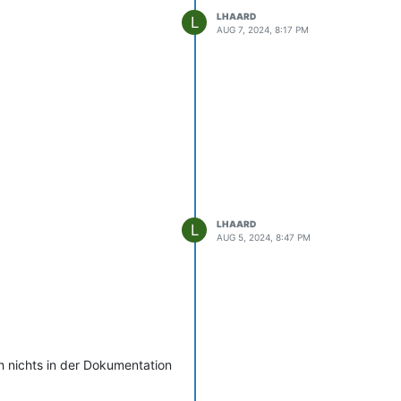
LHAARD
L
AUG 7, 2024, 8:17 PM
9q], [Cache-Control, no-store, no-cache,

LHAARD
L
AUG 5, 2024, 8:47 PM
ch nichts in der Dokumentation