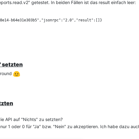
rts.read.v2" getestet. In beiden Fällen ist das result einfach leer:
8e14-b64e31e303b5","jsonrpc":"2.0","result":[]}

lqcaib1q87oeh855109q

o-cache, must-revalidate,public

16:01 GMT...

" setzten
it-Authorized, 1], [X-RPC-Auth-Session, 4501lvlqcaib1q87oeh85510
}

karound
tzten
die API auf "Nichts" zu setzten?
t nur 1 oder 0 für "Ja" bzw. "Nein" zu akzeptieren. Ich habe dazu au