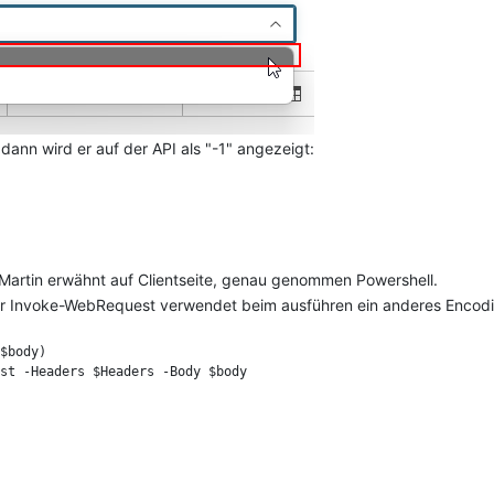
dann wird er auf der API als "-1" angezeigt:
 steht dann nur "should be greater than zero"
 run request...

on occured while processing request: -32603 Internal error: Ther
Property value should be greater then zero."

Martin erwähnt auf Clientseite, genau genommen Powershell.
er Invoke-WebRequest verwendet beim ausführen ein anderes Encodi
$body)
