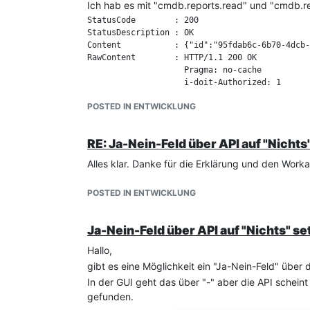
Ich hab es mit "cmdb.reports.read" und "cmdb.repo
StatusCode        : 200

StatusDescription : OK

Content           : {"id":"95fdab6c-6b70-4dcb-
RawContent        : HTTP/1.1 200 OK

                    Pragma: no-cache

                    i-doit-Authorized: 1

                    X-RPC-Auth-Session: 4501lv
POSTED IN ENTWICKLUNG
                    Cache-Control: no-store, n
                    Date: Wed, 07 Aug 2024 20:
Forms             : {}

RE: Ja-Nein-Feld über API auf "Nichts
Headers           : {[Pragma, no-cache], [i-do
                    must-revalidate,public]...
Alles klar. Danke für die Erklärung und den Wor
Images            : {}

InputFields       : {}

POSTED IN ENTWICKLUNG
Links             : {}

ParsedHtml        : mshtml.HTMLDocumentClass

Ja-Nein-Feld über API auf "Nichts" se
Könnte das bitte jemand testen und bestätigen.
Hallo,
Danke.
gibt es eine Möglichkeit ein "Ja-Nein-Feld" über 
In der GUI geht das über "-" aber die API schein
gefunden.