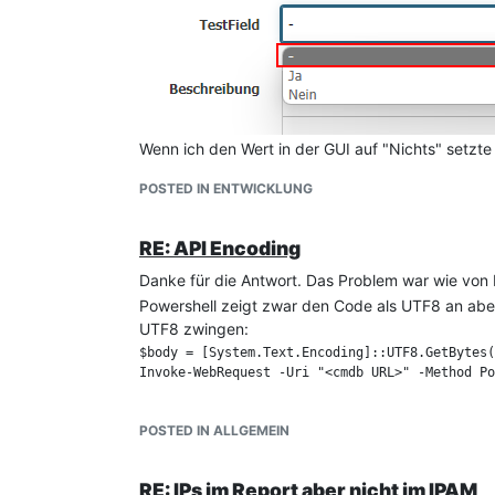
Wenn ich den Wert in der GUI auf "Nichts" setzte 
POSTED IN ENTWICKLUNG
Aber -1 wird auf der API nicht akzeptiert. Im Log
[2024-07-31 04:54:37 307182] DEBUG: Prepare to
RE: API Encoding
[2024-07-31 04:54:37 323248] ERROR: An excepti
    "f_dialog_c_17163695658542670": "(dialog) 
Danke für die Antwort. Das Problem war wie von 
Powershell zeigt zwar den Code als UTF8 an ab
UTF8 zwingen:
Danke
$body = [System.Text.Encoding]::UTF8.GetBytes(
POSTED IN ALLGEMEIN
RE: IPs im Report aber nicht im IPAM