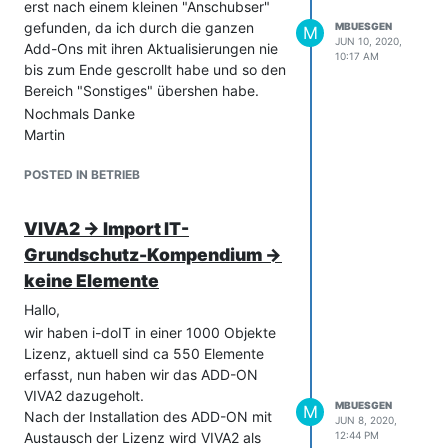
erst nach einem kleinen "Anschubser"
gefunden, da ich durch die ganzen
MBUESGEN
M
JUN 10, 2020,
Add-Ons mit ihren Aktualisierungen nie
10:17 AM
bis zum Ende gescrollt habe und so den
Bereich "Sonstiges" übershen habe.
Nochmals Danke
Martin
POSTED IN BETRIEB
VIVA2 -> Import IT-
Grundschutz-Kompendium ->
keine Elemente
Hallo,
wir haben i-doIT in einer 1000 Objekte
Lizenz, aktuell sind ca 550 Elemente
erfasst, nun haben wir das ADD-ON
VIVA2 dazugeholt.
MBUESGEN
M
Nach der Installation des ADD-ON mit
JUN 8, 2020,
Austausch der Lizenz wird VIVA2 als
12:44 PM