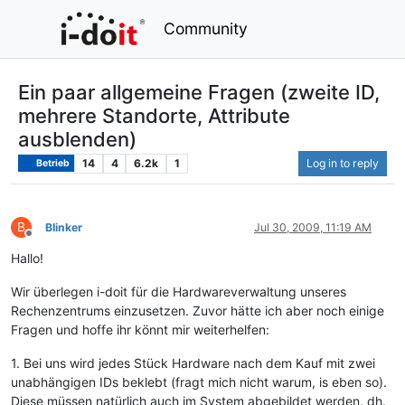
Community
Ein paar allgemeine Fragen (zweite ID,
mehrere Standorte, Attribute
ausblenden)
14
4
6.2k
1
Log in to reply
Betrieb
B
Blinker
Jul 30, 2009, 11:19 AM
Offline
Hallo!
Wir überlegen i-doit für die Hardwareverwaltung unseres
Rechenzentrums einzusetzen. Zuvor hätte ich aber noch einige
Fragen und hoffe ihr könnt mir weiterhelfen:
1. Bei uns wird jedes Stück Hardware nach dem Kauf mit zwei
unabhängigen IDs beklebt (fragt mich nicht warum, is eben so).
Diese müssen natürlich auch im System abgebildet werden, dh.