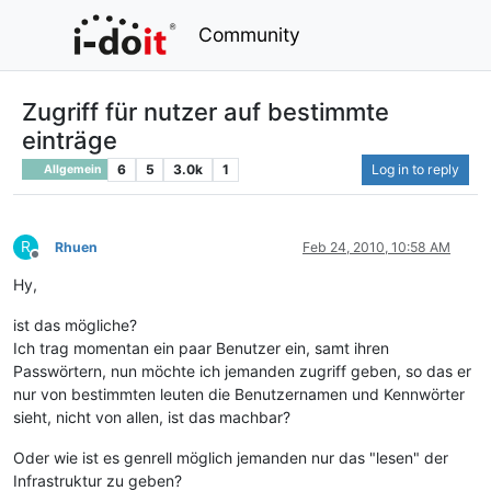
Community
Zugriff für nutzer auf bestimmte
einträge
6
5
3.0k
1
Log in to reply
Allgemein
R
Rhuen
Feb 24, 2010, 10:58 AM
Offline
Hy,
ist das mögliche?
Ich trag momentan ein paar Benutzer ein, samt ihren
Passwörtern, nun möchte ich jemanden zugriff geben, so das er
nur von bestimmten leuten die Benutzernamen und Kennwörter
sieht, nicht von allen, ist das machbar?
Oder wie ist es genrell möglich jemanden nur das "lesen" der
Infrastruktur zu geben?