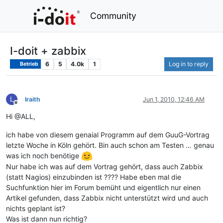
Community
I-doit + zabbix
6
5
4.0k
1
Log in to reply
Betrieb
L
lraith
Jun 1, 2010, 12:46 AM
Offline
Hi @ALL,
ich habe von diesem genaial Programm auf dem GuuG-Vortrag
letzte Woche in Köln gehört. Bin auch schon am Testen … genau
was ich noch benötige
Nur habe ich was auf dem Vortrag gehört, dass auch Zabbix
(statt Nagios) einzubinden ist ???? Habe eben mal die
Suchfunktion hier im Forum bemüht und eigentlich nur einen
Artikel gefunden, dass Zabbix nicht unterstützt wird und auch
nichts geplant ist?
Was ist dann nun richtig?