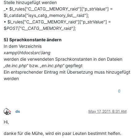
Stelle hinzugefügt werden
_• $l_rules["C__CATG__MEMORY_raid"]["p_strValue"] =
$l_catdata["isys_catg_memory_list__raid"];
• $l_rules["C__CATG__MEMORY_raid"]["p_strValue"] =
$
POST["C__CATG__MEMORY_raid"];
5) Sprachkonstante ändern
In dem Verzeichnis
xampp\htdocs\src\lang
werden die verwendeten Sprachkonstanten in den Dateien
„de.inc.php“
bzw.
„en.inc.php“
gepflegt
Ein entsprechender Eintrag mit Übersetzung muss hinzugefügt
werden
0
ds
May 17, 2011, 8:31 AM
Offline
Hi,
danke für die Mühe, wird ein paar Leuten bestimmt helfen.