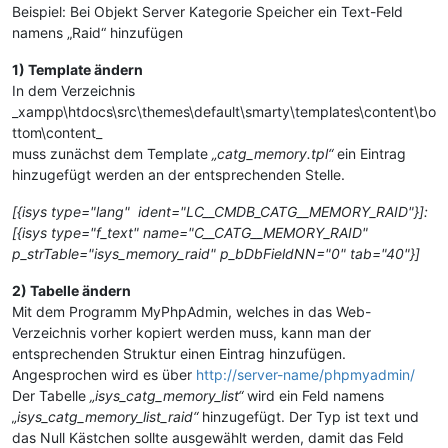
Beispiel: Bei Objekt Server Kategorie Speicher ein Text-Feld
namens „Raid“ hinzufügen
1) Template ändern
In dem Verzeichnis
_xampp\htdocs\src\themes\default\smarty\templates\content\bo
ttom\content_
muss zunächst dem Template
„catg_memory.tpl“
ein Eintrag
hinzugefügt werden an der entsprechenden Stelle.
[{isys type="lang" ident="LC__CMDB_CATG__MEMORY_RAID"}]:
[{isys type="f_text" name="C__CATG__MEMORY_RAID"
p_strTable="isys_memory_raid" p_bDbFieldNN="0" tab="40"}]
2) Tabelle ändern
Mit dem Programm MyPhpAdmin, welches in das Web-
Verzeichnis vorher kopiert werden muss, kann man der
entsprechenden Struktur einen Eintrag hinzufügen.
Angesprochen wird es über
http://server-name/phpmyadmin/
Der Tabelle
„isys_catg_memory_list“
wird ein Feld namens
„isys_catg_memory_list_raid“
hinzugefügt. Der Typ ist text und
das Null Kästchen sollte ausgewählt werden, damit das Feld