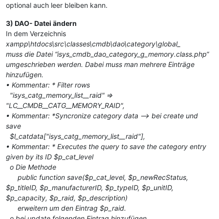
optional auch leer bleiben kann.
3) DAO- Datei ändern
In dem Verzeichnis
xampp\htdocs\src\classes\cmdb\dao\category\global_
muss die Datei
“isys_cmdb_dao_category_g_memory.class.php“
umgeschrieben werden. Dabei muss man mehrere Einträge
hinzufügen.
• Kommentar: * Filter rows
"isys_catg_memory_list__raid" =>
"LC__CMDB__CATG__MEMORY_RAID",
• Kommentar: *Syncronize category data –> bei create und
save
$l_catdata["isys_catg_memory_list__raid"],
• Kommentar: * Executes the query to save the category entry
given by its ID $p_cat_level
o Die Methode
public function save($p_cat_level, $p_newRecStatus,
$p_titleID, $p_manufacturerID, $p_typeID, $p_unitID,
$p_capacity, $p_raid, $p_description)
erweitern um den Eintrag $p_raid.
o bei update folgenden Eintrag hinzufügen