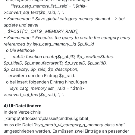
"isys_catg_memory_list__raid = ".$this-
>convert_sql_text($p_raid).", ".
• Kommentar: * Save global category menory element –> bei
update und save!
_ $
POST['C__CATG__MEMORY_RAID'],
• Kommentar: * Executes the query to create the category entry
referenced by isys_catg_memory__id $p_fk_id
o Die Methode
_ public function create($p_objID, $p_newRecStatus,
$p_titleID, $p_manufacturerID, $p_typeID, $p_unitID,
$p_capacity, $p_raid, $p_description)
erweitern um den Eintrag $p_raid.
o bei insert folgenden Eintrag hinzufügen
"isys_catg_memory_list__raid = ".$this-
>convert_sql_text($p_raid).", ".
4) UI-Datei ändern
In dem Verzeichnis
_xampp\htdocs\src\classes\cmdb\ui\global_
muss die Datei
“isys_cmdb_ui_category_g_memory.class.php“
umgeschrieben werden. Es müssen zwei Einträge an passender