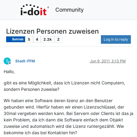
Community
Lizenzen Personen zuweisen
5
4
2.2k
2
Log in to reply
Betrieb
S
Stadt-FFM
Jun 9, 2011, 3:13 PM
Offline
Hallo,
gibt es eine Möglichkeit, dass ich Lizenzen nicht Computern,
sondern Personen zuweise?
Wir haben eine Software deren lizenz an den Benutzer
gebunden wird. Hierfür haben wir einen Lizenzschlüssel, der
30mal vergeben werden kann. Bei Servern oder Clients ist das ja
kein Problem, da ich dann die Software einfach dem Objekt
zuweise und automatisch wird die Lizenz runtergezählt. Wie
bekomme ich das bei Kontakten hin?