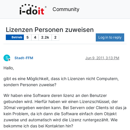
Community
Lizenzen Personen zuweisen
5
4
2.2k
2
Log in to reply
Betrieb
S
Stadt-FFM
Jun 9, 2011, 3:13 PM
Offline
Hallo,
gibt es eine Möglichkeit, dass ich Lizenzen nicht Computern,
sondern Personen zuweise?
Wir haben eine Software deren lizenz an den Benutzer
gebunden wird. Hierfür haben wir einen Lizenzschlüssel, der
30mal vergeben werden kann. Bei Servern oder Clients ist das ja
kein Problem, da ich dann die Software einfach dem Objekt
zuweise und automatisch wird die Lizenz runtergezählt. Wie
bekomme ich das bei Kontakten hin?