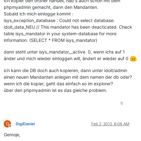
ich kopier den ordner nanuell, hab s auch schon mit dem
phpmyadmin gemacht, dann den Mandanten.
Sobald ich mich einlogge kommt :
isys_exception_database : Could not select database:
idoit_data_NEU // This mandator has been deacticated. Check
table isys_mandator in your system-database for more
information. (SELECT * FROM isys_mandator)
dann steht unter isys_mandator__active 0, wenn ichs auf 1
änder und mich wieder einloggen will, ändert er wieder auf 0
ich kann die DB doch auch kopieren, dann unter idoit/admin
einen neuen Mandanten anlegen mit dem namen der db oder?
wenn ich die kopier, geht das einfach so im explorer?
über den phpmyadmin ist es das gleiche problem.
0
D
DigiDaniel
Feb 2, 2012, 8:06 AM
Offline
Gemoje,