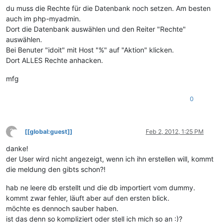
du muss die Rechte für die Datenbank noch setzen. Am besten
auch im php-myadmin.
Dort die Datenbank auswählen und den Reiter "Rechte"
auswählen.
Bei Benuter "idoit" mit Host "%" auf "Aktion" klicken.
Dort ALLES Rechte anhacken.
mfg
0
?
[[global:guest]]
Feb 2, 2012, 1:25 PM
This user is from outside of this forum
danke!
der User wird nicht angezeigt, wenn ich ihn erstellen will, kommt
die meldung den gibts schon?!
hab ne leere db erstellt und die db importiert vom dummy.
kommt zwar fehler, läuft aber auf den ersten blick.
möchte es dennoch sauber haben.
ist das denn so kompliziert oder stell ich mich so an :)?