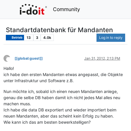
Community
Standartdatenbank für Mandanten
13
3
4.0k
Log in to reply
Betrieb
?
[[global:guest]]
Jan 31, 2012, 2:13 PM
This user is from outside of this forum
Hallo!
ich habe den ersten Mandanten etwas angepasst, die Objekte
unter Infrastruktur und Software z.B.
Nun möchte ich, sobald ich einen neuen Mandanten anlege,
genau die selbe DB haben damit ich nicht jedes Mal alles neu
machen muss.
Ich habe die data DB exportiert und wieder importiert beim
neuen Mandanten, aber das scheint kein Erfolg zu haben.
Wie kann ich das am besten bewerkstelligen?