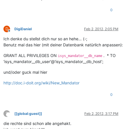
0
D
DigiDaniel
Feb 2, 2012, 2:05 PM
Offline
Ich denke du stellst dich nur so an hehe… (-;
Benutz mal das hier (mit deiner Datenbank natürlich anpassen):
GRANT ALL PRIVILEGES ON
. * TO
isys_mandator__db_name
'isys_mandator__db_user'@'isys_mandator__db_host';
und/oder guck mal hier
http://doc.i-doit.org/wiki/New_Mandator
0
?
[[global:guest]]
Feb 2, 2012, 3:17 PM
This user is from outside of this forum
die rechte sind schon alle angehakt.