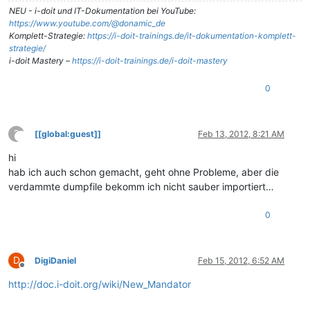
NEU - i-doit und IT-Dokumentation bei YouTube:
https://www.youtube.com/@donamic_de
Komplett-Strategie:
https://i-doit-trainings.de/it-dokumentation-komplett-
strategie/
i-doit Mastery –
https://i-doit-trainings.de/i-doit-mastery
0
?
[[global:guest]]
Feb 13, 2012, 8:21 AM
This user is from outside of this forum
hi
hab ich auch schon gemacht, geht ohne Probleme, aber die
verdammte dumpfile bekomm ich nicht sauber importiert…
0
D
DigiDaniel
Feb 15, 2012, 6:52 AM
Offline
http://doc.i-doit.org/wiki/New_Mandator