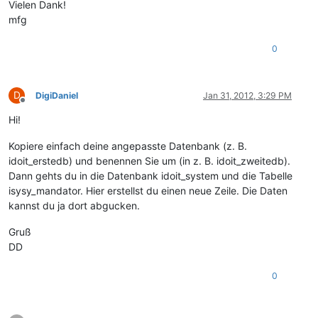
Vielen Dank!
mfg
0
D
DigiDaniel
Jan 31, 2012, 3:29 PM
Offline
Hi!
Kopiere einfach deine angepasste Datenbank (z. B.
idoit_erstedb) und benennen Sie um (in z. B. idoit_zweitedb).
Dann gehts du in die Datenbank idoit_system und die Tabelle
isysy_mandator. Hier erstellst du einen neue Zeile. Die Daten
kannst du ja dort abgucken.
Gruß
DD
0