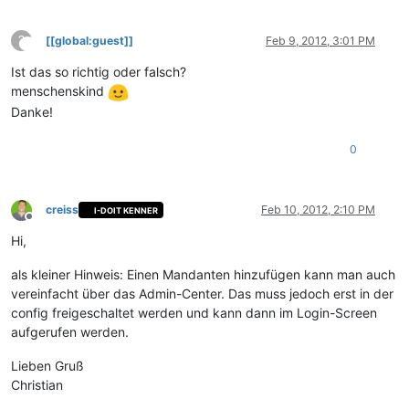
?
[[global:guest]]
Feb 9, 2012, 3:01 PM
This user is from outside of this forum
Ist das so richtig oder falsch?
menschenskind
Danke!
0
creiss
Feb 10, 2012, 2:10 PM
I-DOIT KENNER
Offline
Hi,
als kleiner Hinweis: Einen Mandanten hinzufügen kann man auch
vereinfacht über das Admin-Center. Das muss jedoch erst in der
config freigeschaltet werden und kann dann im Login-Screen
aufgerufen werden.
Lieben Gruß
Christian