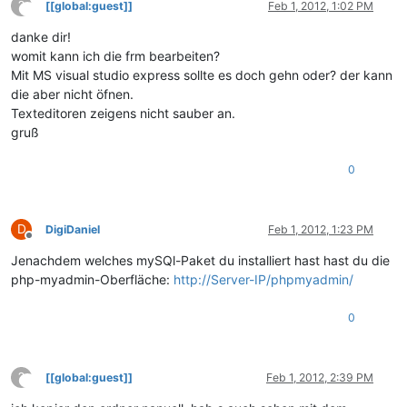
?
[[global:guest]]
Feb 1, 2012, 1:02 PM
This user is from outside of this forum
danke dir!
womit kann ich die frm bearbeiten?
Mit MS visual studio express sollte es doch gehn oder? der kann
die aber nicht öfnen.
Texteditoren zeigens nicht sauber an.
gruß
0
D
DigiDaniel
Feb 1, 2012, 1:23 PM
Offline
Jenachdem welches mySQl-Paket du installiert hast hast du die
php-myadmin-Oberfläche:
http://Server-IP/phpmyadmin/
0
?
[[global:guest]]
Feb 1, 2012, 2:39 PM
This user is from outside of this forum