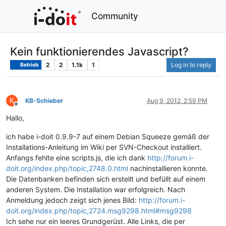
Community
Kein funktionierendes Javascript?
2
2
1.1k
1
Log in to reply
Betrieb
K
KB-Schieber
Aug 9, 2012, 2:59 PM
Offline
Hallo,
ich habe i-doit 0.9.9-7 auf einem Debian Squeeze gemäß der
Installations-Anleitung im Wiki per SVN-Checkout installiert.
Anfangs fehlte eine scripts.js, die ich dank
http://forum.i-
doit.org/index.php/topic,2748.0.html
nachinstallieren konnte.
Die Datenbanken befinden sich erstellt und befüllt auf einem
anderen System. Die Installation war erfolgreich. Nach
Anmeldung jedoch zeigt sich jenes Bild:
http://forum.i-
doit.org/index.php/topic,2724.msg9298.html#msg9298
Ich sehe nur ein leeres Grundgerüst. Alle Links, die per