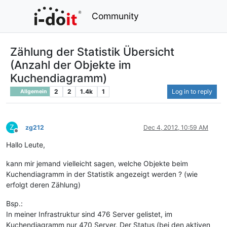
Community
Zählung der Statistik Übersicht
(Anzahl der Objekte im
Kuchendiagramm)
2
2
1.4k
1
Log in to reply
Allgemein
Z
zg212
Dec 4, 2012, 10:59 AM
Offline
Hallo Leute,
kann mir jemand vielleicht sagen, welche Objekte beim
Kuchendiagramm in der Statistik angezeigt werden ? (wie
erfolgt deren Zählung)
Bsp.:
In meiner Infrastruktur sind 476 Server gelistet, im
Kuchendiagramm nur 470 Server. Der Status (bei den aktiven