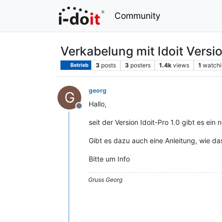
Community
Verkabelung mit Idoit Versio
3
posts
3
posters
1.4k
views
1
watchi
Betrieb
georg
G
Hallo,
Offline
seit der Version Idoit-Pro 1.0 gibt es ei
Gibt es dazu auch eine Anleitung, wie d
Bitte um Info
Gruss Georg