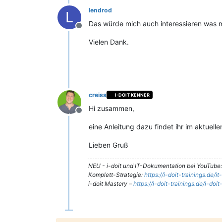
lendrod
L
Das würde mich auch interessieren was
Offline
Vielen Dank.
creiss
I-DOIT KENNER
Hi zusammen,
Offline
eine Anleitung dazu findet ihr im aktuel
Lieben Gruß
NEU - i-doit und IT-Dokumentation bei YouTube
Komplett-Strategie:
https://i-doit-trainings.de/
i-doit Mastery –
https://i-doit-trainings.de/i-doi