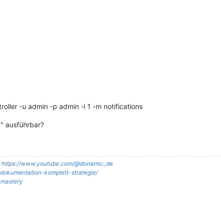
oller -u admin -p admin -i 1 -m notifications
p" ausführbar?
:
https://www.youtube.com/@donamic_de
it-dokumentation-komplett-strategie/
t-mastery