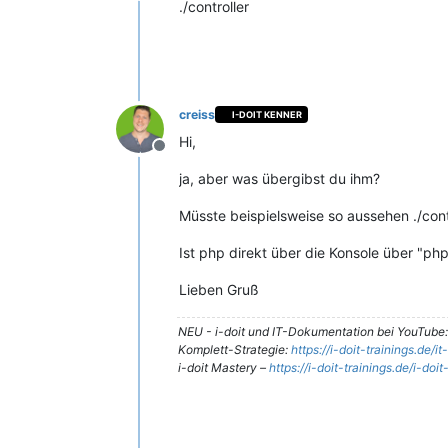
./controller
creiss
I-DOIT KENNER
Hi,
Offline
ja, aber was übergibst du ihm?
Müsste beispielsweise so aussehen ./contr
Ist php direkt über die Konsole über "ph
Lieben Gruß
NEU - i-doit und IT-Dokumentation bei YouTube
Komplett-Strategie:
https://i-doit-trainings.de/
i-doit Mastery –
https://i-doit-trainings.de/i-doi