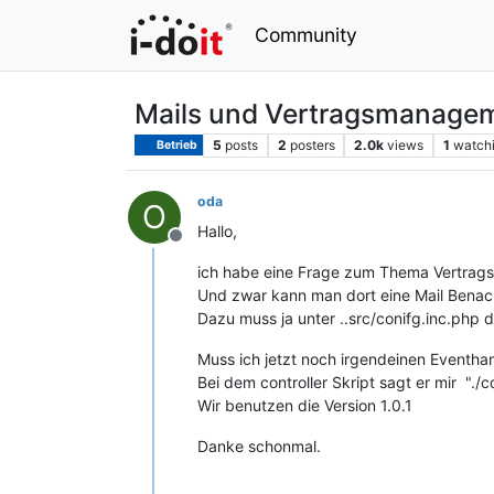
Community
Mails und Vertragsmanage
5
posts
2
posters
2.0k
views
1
watch
Betrieb
oda
O
Hallo,
Offline
ich habe eine Frage zum Thema Vertrags
Und zwar kann man dort eine Mail Benachr
Dazu muss ja unter ..src/conifg.inc.php 
Muss ich jetzt noch irgendeinen Eventhan
Bei dem controller Skript sagt er mir "./c
Wir benutzen die Version 1.0.1
Danke schonmal.