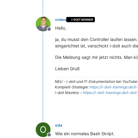
creiss
I-DOIT KENNER
Hallo,
Offline
ja, du musst den Controller laufen lasse
eingerichtet ist, verschickt i-doit auch 
Die Meldung sagt mir jetzt nichts. Man k
Lieben Gruß
NEU - i-doit und IT-Dokumentation bei YouTube
Komplett-Strategie:
https://i-doit-trainings.de/
i-doit Mastery –
https://i-doit-trainings.de/i-doi
oda
O
Wie ein normales Bash Skript.
Offline