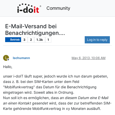
Community
E-Mail-Versand bei
Benachrichtigungen….
3
2
1.3k
1
Log in to reply
Betrieb
L
lschumann
May 6, 2013, 10:06 AM
Offline
Hallo,
unser i-doIT läuft super, jedoch wurde ich nun darum gebeten,
dass z. B. bei den SIM-Karten unter dem Feld
"Mobilfunkvertrag" das Datum für die Benachrichtigung
eingetragen wird. Soweit alles in Ordnung.
Nun soll ich es ermöglichen, dass
an diesem Datum eine E-Mail
an einen Kontakt gesendet
wird, dass der zur betreffenden SIM-
Karte gehörende Mobilfunkvertrag in xy Monaten ausläuft.