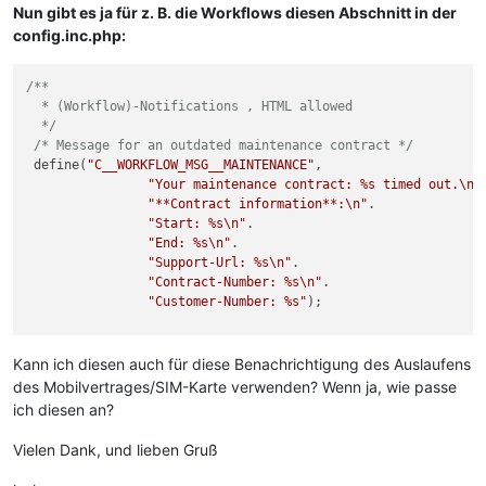
Nun gibt es ja für z. B. die Workflows diesen Abschnitt in der
config.inc.php:
/**

  * (Workflow)-Notifications , HTML allowed

  */
/* Message for an outdated maintenance contract */
 define(
"C__WORKFLOW_MSG__MAINTENANCE"
,

"Your maintenance contract: %s timed out.
\n
\
"**Contract information**:
\n
"
.

"Start: %s
\n
"
.

"End: %s
\n
"
.

"Support-Url: %s
\n
"
.

"Contract-Number: %s
\n
"
.

"Customer-Number: %s"
);

Kann ich diesen auch für diese Benachrichtigung des Auslaufens
des Mobilvertrages/SIM-Karte verwenden? Wenn ja, wie passe
ich diesen an?
Vielen Dank, und lieben Gruß