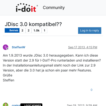
Community
JDisc 3.0 kompatibel??
2
2
1.0k
1
Log in to reply
Betrieb
S
SteffenW
Sep 17, 2013, 4:15 PM
Offline
Am 1.9.2013 wurde JDisc 3.0 herausgegeben. Kann ich diese
Version statt der 2.9 für I-DoIT-Pro runterladen und installieren?
In der Installationsanleitungsmail steht noch der Link zur 2.9
Version, aber die 3.0 hat ja schon ein paar mehr Features.
Grüße
Steffen
0
creiss
Sep 19, 2013, 9:59 AM
I-DOIT KENNER