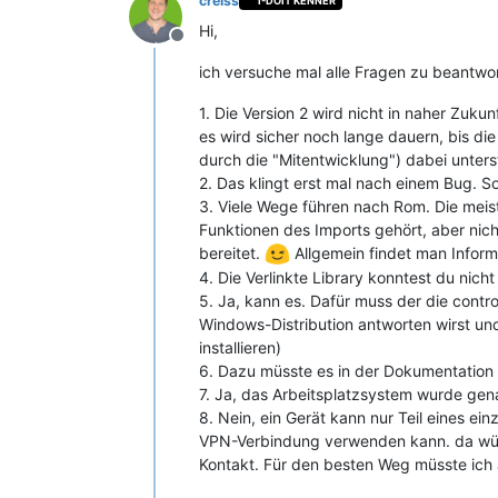
creiss
I-DOIT KENNER
Hi,
Offline
ich versuche mal alle Fragen zu beantwo
1. Die Version 2 wird nicht in naher Zuk
es wird sicher noch lange dauern, bis die
durch die "Mitentwicklung") dabei unter
2. Das klingt erst mal nach einem Bug. So
3. Viele Wege führen nach Rom. Die meis
Funktionen des Imports gehört, aber nic
bereitet.
Allgemein findet man Infor
4. Die Verlinkte Library konntest du nich
5. Ja, kann es. Dafür muss der die contro
Windows-Distribution antworten wirst und
installieren)
6. Dazu müsste es in der Dokumentation 
7. Ja, das Arbeitsplatzsystem wurde gena
8. Nein, ein Gerät kann nur Teil eines ei
VPN-Verbindung verwenden kann. da würde
Kontakt. Für den besten Weg müsste ic