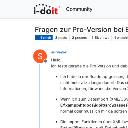
Community
Fragen zur Pro-Version bei 
3
posts
2
posters
1.5k
views
1
watchi
Betrieb
surveyor
S
Hallo,
Offline
ich teste gerade die Pro-Version und dabe
Ich habe in der Roadmap gelesen, da
nicht mehr allzu lange dauert. Das
Informationen, für wann die Version 
Wenn ich zum Dateimport (XML/CSV)
E:\xampp\htdocs\idoit\src\classe
normal oder muss ich mir da sorge
Die Import-Funktionen über XML bzw.
Erstbefüllung der i-doit-Datenbank?