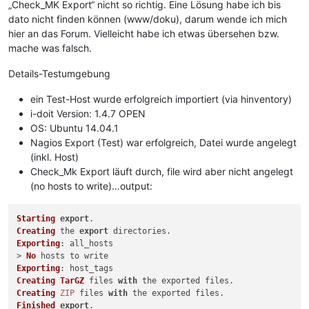
„Check_MK Export“ nicht so richtig. Eine Lösung habe ich bis
dato nicht finden können (www/doku), darum wende ich mich
hier an das Forum. Vielleicht habe ich etwas übersehen bzw.
mache was falsch.
Details-Testumgebung
ein Test-Host wurde erfolgreich importiert (via hinventory)
i-doit Version: 1.4.7 OPEN
OS: Ubuntu 14.04.1
Nagios Export (Test) war erfolgreich, Datei wurde angelegt
(inkl. Host)
Check_Mk Export läuft durch, file wird aber nicht angelegt
(no hosts to write)…output:
Starting
export
Creating
 the 
export
Exporting
: all_hosts

> 
No
Exporting
Creating
TarGZ
 files 
with
Creating
ZIP
 files 
with
Finished
export