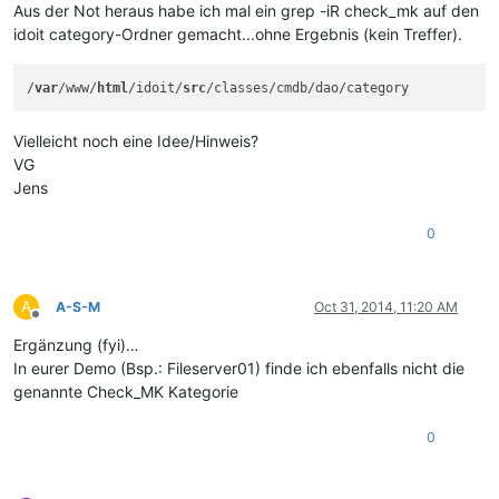
Aus der Not heraus habe ich mal ein grep -iR check_mk auf den
idoit category-Ordner gemacht...ohne Ergebnis (kein Treffer).
/
var
/www/
html
/idoit/
src
Vielleicht noch eine Idee/Hinweis?
VG
Jens
0
A
A-S-M
Oct 31, 2014, 11:20 AM
Offline
Ergänzung (fyi)…
In eurer Demo (Bsp.: Fileserver01) finde ich ebenfalls nicht die
genannte Check_MK Kategorie
0