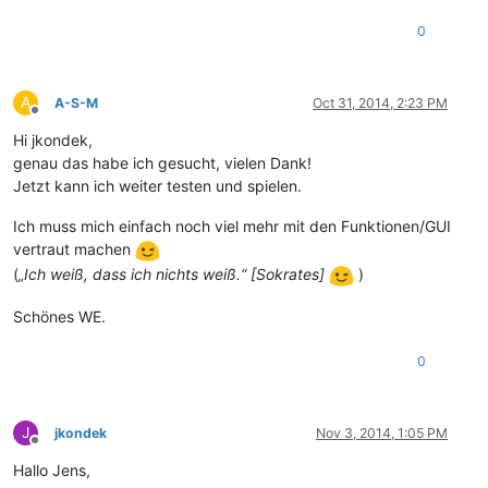
0
A
A-S-M
Oct 31, 2014, 2:23 PM
Offline
Hi jkondek,
genau das habe ich gesucht, vielen Dank!
Jetzt kann ich weiter testen und spielen.
Ich muss mich einfach noch viel mehr mit den Funktionen/GUI
vertraut machen
(
„Ich weiß, dass ich nichts weiß.“ [Sokrates]
)
Schönes WE.
0
J
jkondek
Nov 3, 2014, 1:05 PM
Offline
Hallo Jens,