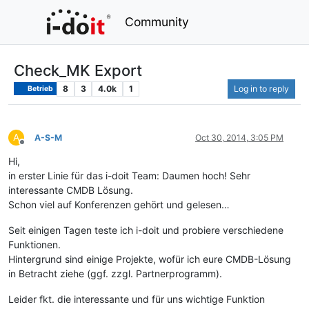
Community
Check_MK Export
8
3
4.0k
1
Log in to reply
Betrieb
A
A-S-M
Oct 30, 2014, 3:05 PM
Offline
Hi,
in erster Linie für das i-doit Team: Daumen hoch! Sehr
interessante CMDB Lösung.
Schon viel auf Konferenzen gehört und gelesen…
Seit einigen Tagen teste ich i-doit und probiere verschiedene
Funktionen.
Hintergrund sind einige Projekte, wofür ich eure CMDB-Lösung
in Betracht ziehe (ggf. zzgl. Partnerprogramm).
Leider fkt. die interessante und für uns wichtige Funktion