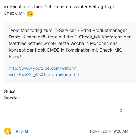
vielleicht auch fuer Dich ein interessanter Beitrag bzgl.
Check_MK
"Vom Monitoring zum IT-Service" - i-doit Produktmanager
Daniel Kirsten erläuterte auf der 1. Check_MK-Konferenz der
Matthias Kettner GmbH letzte Woche in München das
Konzept der i-doit CMDB in Kombination mit Check_MK.
Enjoy!
http://www.youtube.com/watch?
v=LzFwyXfI_Ws&feature=youtu.be
Gruss,
jkondek
0
A
A-S-M
Nov 4, 2014, 9:26 AM
Offline