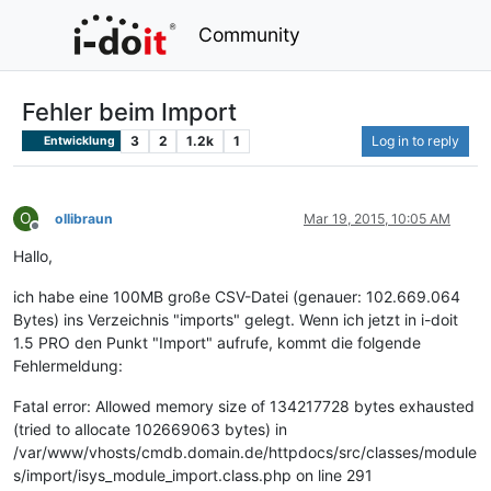
Community
Fehler beim Import
3
2
1.2k
1
Log in to reply
Entwicklung
O
ollibraun
Mar 19, 2015, 10:05 AM
Offline
Hallo,
ich habe eine 100MB große CSV-Datei (genauer: 102.669.064
Bytes) ins Verzeichnis "imports" gelegt. Wenn ich jetzt in i-doit
1.5 PRO den Punkt "Import" aufrufe, kommt die folgende
Fehlermeldung:
Fatal error: Allowed memory size of 134217728 bytes exhausted
(tried to allocate 102669063 bytes) in
/var/www/vhosts/cmdb.domain.de/httpdocs/src/classes/module
s/import/isys_module_import.class.php on line 291