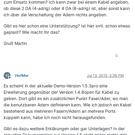
zum Einsatz kommen? Ich kann zwar bei einem Kabel angeben,
ob diese 2 DA (4-adrig) oder 4 DA (8-adrig) ist, aber sonst kann
ich über die Verschaltung der Adern nichts angeben.
Gibt es hier schon eine Unterstützung? Ist hier evtl. schon etwas
geplant? Wie macht Ihr das?
Gruß Martin
0
H
HofMar
Jul 13, 2015, 3:36 PM
Offline
Es scheint in der aktuelle Demo-Version 1.5.3pro eine
Erweiterung gegenüber der Version 1.4.8open für Kabel zu
geben. Dort gibt es ein zusätzlichen Punkt Faser/Ader, wo man
die benutzbaren Adern definieren kann. Wie ich jedoch ein Kabel
bestehend aus mehreren Fasern/Adern an mehrere Ports
koppeln kann, habe ich noch nicht herausgefunden.
Gibt es dazu weitere Erklärungen oder gar Unterlagen? In der
aktuellen Dokumentation zur Version 1.5 steht leider nichts drin.