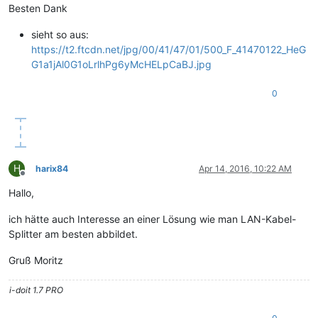
Besten Dank
sieht so aus:
https://t2.ftcdn.net/jpg/00/41/47/01/500_F_41470122_HeG
G1a1jAl0G1oLrlhPg6yMcHELpCaBJ.jpg
0
H
harix84
Apr 14, 2016, 10:22 AM
Offline
Hallo,
ich hätte auch Interesse an einer Lösung wie man LAN-Kabel-
Splitter am besten abbildet.
Gruß Moritz
i-doit 1.7 PRO