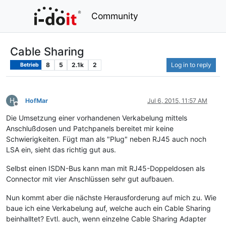
Community
Cable Sharing
8
5
2.1k
2
Log in to reply
Betrieb
H
HofMar
Jul 6, 2015, 11:57 AM
Offline
Die Umsetzung einer vorhandenen Verkabelung mittels
Anschlußdosen und Patchpanels bereitet mir keine
Schwierigkeiten. Fügt man als "Plug" neben RJ45 auch noch
LSA ein, sieht das richtig gut aus.
Selbst einen ISDN-Bus kann man mit RJ45-Doppeldosen als
Connector mit vier Anschlüssen sehr gut aufbauen.
Nun kommt aber die nächste Herausforderung auf mich zu. Wie
baue ich eine Verkabelung auf, welche auch ein Cable Sharing
beinhalltet? Evtl. auch, wenn einzelne Cable Sharing Adapter