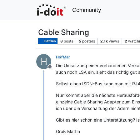
Community
Cable Sharing
8
posts
5
posters
2.1k
views
2
watch
Betrieb
HofMar
H
Die Umsetzung einer vorhandenen Verkab
Offline
auch noch LSA ein, sieht das richtig gut 
Selbst einen ISDN-Bus kann man mit RJ4
Nun kommt aber die nächste Herausforder
einzelne Cable Sharing Adapter zum Eins
ich über die Verschaltung der Adern nic
Gibt es hier schon eine Unterstützung? Is
Gruß Martin