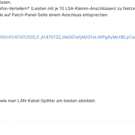
üssen.
efon-Verteilern* (Leisten mit je 10 LSA-Klemm-Anschlüssen) zu Netzw
die auf Patch-Panel-Seite einem Anschluss entsprechen.
/jpg/00/41/47/01/500_F_41470122_HeGG1a1jAl0G1oLrlhPg6yMcHELpCa
g wie man LAN-Kabel-Splitter am besten abbildet.