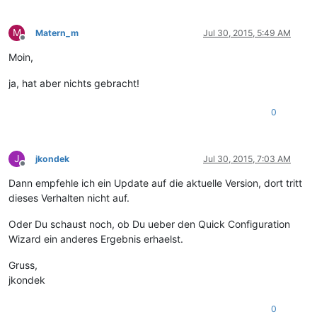
M
Matern_m
Jul 30, 2015, 5:49 AM
Offline
Moin,
ja, hat aber nichts gebracht!
0
J
jkondek
Jul 30, 2015, 7:03 AM
Offline
Dann empfehle ich ein Update auf die aktuelle Version, dort tritt
dieses Verhalten nicht auf.
Oder Du schaust noch, ob Du ueber den Quick Configuration
Wizard ein anderes Ergebnis erhaelst.
Gruss,
jkondek
0