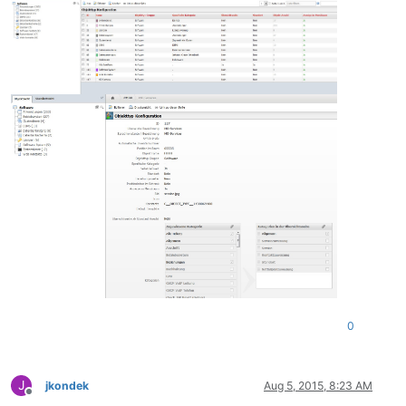
0
J
jkondek
Aug 5, 2015, 8:23 AM
Offline