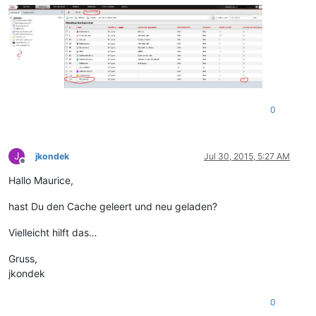
0
J
jkondek
Jul 30, 2015, 5:27 AM
Offline
Hallo Maurice,
hast Du den Cache geleert und neu geladen?
Vielleicht hilft das…
Gruss,
jkondek
0