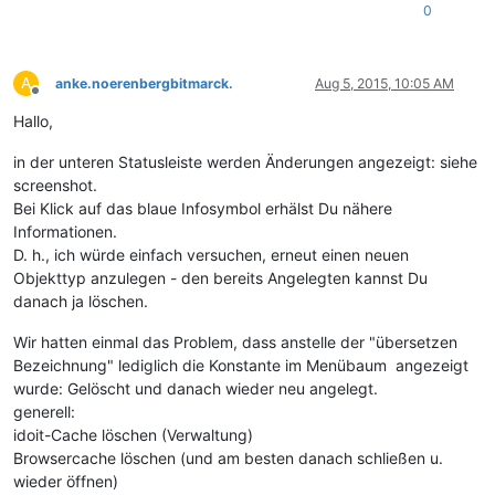
0
A
anke.noerenbergbitmarck.
Aug 5, 2015, 10:05 AM
Offline
Hallo,
in der unteren Statusleiste werden Änderungen angezeigt: siehe
screenshot.
Bei Klick auf das blaue Infosymbol erhälst Du nähere
Informationen.
D. h., ich würde einfach versuchen, erneut einen neuen
Objekttyp anzulegen - den bereits Angelegten kannst Du
danach ja löschen.
Wir hatten einmal das Problem, dass anstelle der "übersetzen
Bezeichnung" lediglich die Konstante im Menübaum angezeigt
wurde: Gelöscht und danach wieder neu angelegt.
generell:
idoit-Cache löschen (Verwaltung)
Browsercache löschen (und am besten danach schließen u.
wieder öffnen)