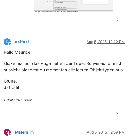
0
D
daffodil
Aug 5, 2015, 12:40 PM
Offline
Hallo Maurice,
klicke mal auf das Auge neben der Lupe. So wie es für mich
aussieht blendest du momentan alle leeren Objekttypen aus.
Grüße,
daffodil
i-doit 1.10.1 open
0
M
Matern_m
Aug 5, 2015, 12:59 PM