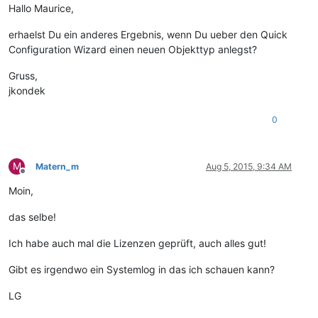
Hallo Maurice,
erhaelst Du ein anderes Ergebnis, wenn Du ueber den Quick
Configuration Wizard einen neuen Objekttyp anlegst?
Gruss,
jkondek
0
M
Matern_m
Aug 5, 2015, 9:34 AM
Offline
Moin,
das selbe!
Ich habe auch mal die Lizenzen geprüft, auch alles gut!
Gibt es irgendwo ein Systemlog in das ich schauen kann?
LG