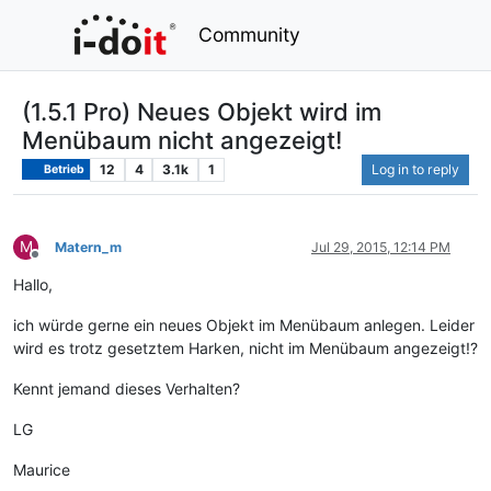
Community
(1.5.1 Pro) Neues Objekt wird im
Menübaum nicht angezeigt!
12
4
3.1k
1
Log in to reply
Betrieb
M
Matern_m
Jul 29, 2015, 12:14 PM
Offline
Hallo,
ich würde gerne ein neues Objekt im Menübaum anlegen. Leider
wird es trotz gesetztem Harken, nicht im Menübaum angezeigt!?
Kennt jemand dieses Verhalten?
LG
Maurice