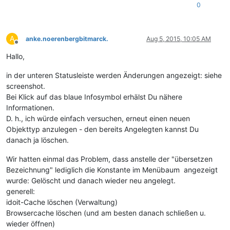
0
A
anke.noerenbergbitmarck.
Aug 5, 2015, 10:05 AM
Offline
Hallo,
in der unteren Statusleiste werden Änderungen angezeigt: siehe
screenshot.
Bei Klick auf das blaue Infosymbol erhälst Du nähere
Informationen.
D. h., ich würde einfach versuchen, erneut einen neuen
Objekttyp anzulegen - den bereits Angelegten kannst Du
danach ja löschen.
Wir hatten einmal das Problem, dass anstelle der "übersetzen
Bezeichnung" lediglich die Konstante im Menübaum angezeigt
wurde: Gelöscht und danach wieder neu angelegt.
generell:
idoit-Cache löschen (Verwaltung)
Browsercache löschen (und am besten danach schließen u.
wieder öffnen)