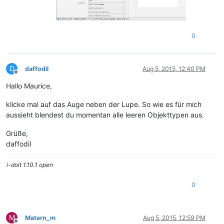
0
D
daffodil
Aug 5, 2015, 12:40 PM
Offline
Hallo Maurice,
klicke mal auf das Auge neben der Lupe. So wie es für mich
aussieht blendest du momentan alle leeren Objekttypen aus.
Grüße,
daffodil
i-doit 1.10.1 open
0
M
Matern_m
Aug 5, 2015, 12:59 PM