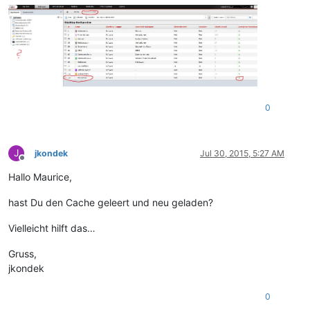
0
J
jkondek
Jul 30, 2015, 5:27 AM
Offline
Hallo Maurice,
hast Du den Cache geleert und neu geladen?
Vielleicht hilft das…
Gruss,
jkondek
0