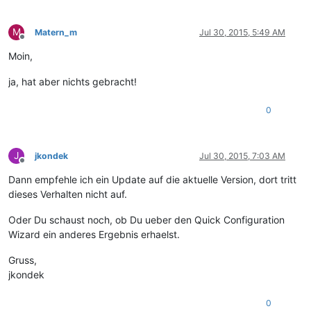
M
Matern_m
Jul 30, 2015, 5:49 AM
Offline
Moin,
ja, hat aber nichts gebracht!
0
J
jkondek
Jul 30, 2015, 7:03 AM
Offline
Dann empfehle ich ein Update auf die aktuelle Version, dort tritt
dieses Verhalten nicht auf.
Oder Du schaust noch, ob Du ueber den Quick Configuration
Wizard ein anderes Ergebnis erhaelst.
Gruss,
jkondek
0