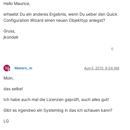
Hallo Maurice,
erhaelst Du ein anderes Ergebnis, wenn Du ueber den Quick
Configuration Wizard einen neuen Objekttyp anlegst?
Gruss,
jkondek
0
M
Matern_m
Aug 5, 2015, 9:34 AM
Offline
Moin,
das selbe!
Ich habe auch mal die Lizenzen geprüft, auch alles gut!
Gibt es irgendwo ein Systemlog in das ich schauen kann?
LG