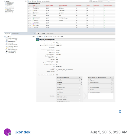
0
J
jkondek
Aug 5, 2015, 8:23 AM
Offline