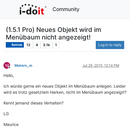
Community
(1.5.1 Pro) Neues Objekt wird im
Menübaum nicht angezeigt!
12
4
3.1k
1
Log in to reply
Betrieb
M
Matern_m
Jul 29, 2015, 12:14 PM
Offline
Hallo,
ich würde gerne ein neues Objekt im Menübaum anlegen. Leider
wird es trotz gesetztem Harken, nicht im Menübaum angezeigt!?
Kennt jemand dieses Verhalten?
LG
Maurice