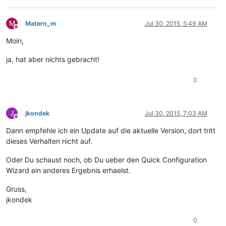
M
Matern_m
Jul 30, 2015, 5:49 AM
Offline
Moin,
ja, hat aber nichts gebracht!
0
J
jkondek
Jul 30, 2015, 7:03 AM
Offline
Dann empfehle ich ein Update auf die aktuelle Version, dort tritt
dieses Verhalten nicht auf.
Oder Du schaust noch, ob Du ueber den Quick Configuration
Wizard ein anderes Ergebnis erhaelst.
Gruss,
jkondek
0