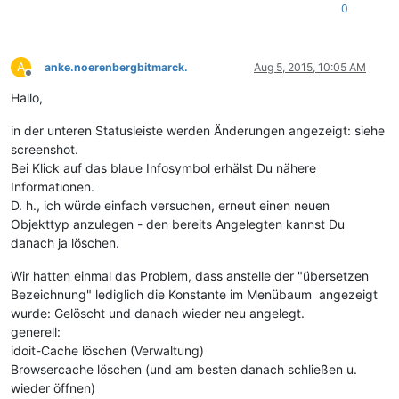
0
A
anke.noerenbergbitmarck.
Aug 5, 2015, 10:05 AM
Offline
Hallo,
in der unteren Statusleiste werden Änderungen angezeigt: siehe
screenshot.
Bei Klick auf das blaue Infosymbol erhälst Du nähere
Informationen.
D. h., ich würde einfach versuchen, erneut einen neuen
Objekttyp anzulegen - den bereits Angelegten kannst Du
danach ja löschen.
Wir hatten einmal das Problem, dass anstelle der "übersetzen
Bezeichnung" lediglich die Konstante im Menübaum angezeigt
wurde: Gelöscht und danach wieder neu angelegt.
generell:
idoit-Cache löschen (Verwaltung)
Browsercache löschen (und am besten danach schließen u.
wieder öffnen)