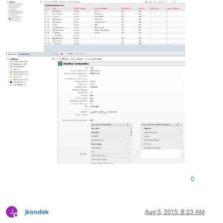
0
J
jkondek
Aug 5, 2015, 8:23 AM
Offline