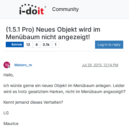
Community
(1.5.1 Pro) Neues Objekt wird im
Menübaum nicht angezeigt!
12
4
3.1k
1
Log in to reply
Betrieb
M
Matern_m
Jul 29, 2015, 12:14 PM
Offline
Hallo,
ich würde gerne ein neues Objekt im Menübaum anlegen. Leider
wird es trotz gesetztem Harken, nicht im Menübaum angezeigt!?
Kennt jemand dieses Verhalten?
LG
Maurice