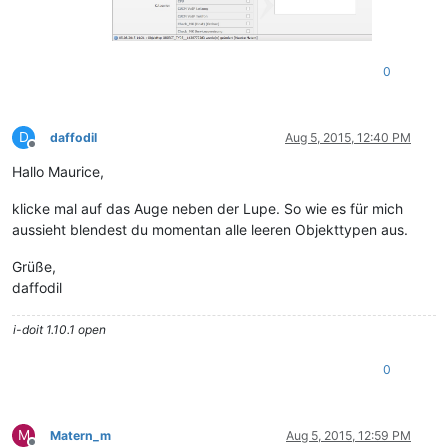
0
D
daffodil
Aug 5, 2015, 12:40 PM
Offline
Hallo Maurice,
klicke mal auf das Auge neben der Lupe. So wie es für mich
aussieht blendest du momentan alle leeren Objekttypen aus.
Grüße,
daffodil
i-doit 1.10.1 open
0
M
Matern_m
Aug 5, 2015, 12:59 PM