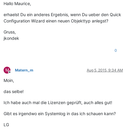
Hallo Maurice,
erhaelst Du ein anderes Ergebnis, wenn Du ueber den Quick
Configuration Wizard einen neuen Objekttyp anlegst?
Gruss,
jkondek
0
M
Matern_m
Aug 5, 2015, 9:34 AM
Offline
Moin,
das selbe!
Ich habe auch mal die Lizenzen geprüft, auch alles gut!
Gibt es irgendwo ein Systemlog in das ich schauen kann?
LG