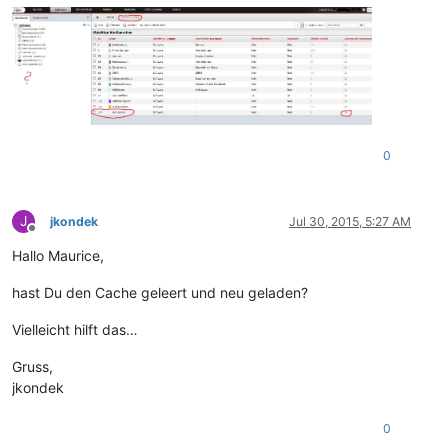
0
J
jkondek
Jul 30, 2015, 5:27 AM
Offline
Hallo Maurice,
hast Du den Cache geleert und neu geladen?
Vielleicht hilft das…
Gruss,
jkondek
0