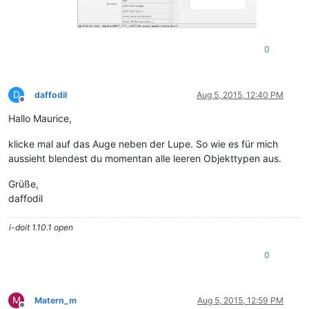
0
D
daffodil
Aug 5, 2015, 12:40 PM
Offline
Hallo Maurice,
klicke mal auf das Auge neben der Lupe. So wie es für mich
aussieht blendest du momentan alle leeren Objekttypen aus.
Grüße,
daffodil
i-doit 1.10.1 open
0
M
Matern_m
Aug 5, 2015, 12:59 PM