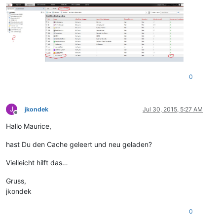
0
J
jkondek
Jul 30, 2015, 5:27 AM
Offline
Hallo Maurice,
hast Du den Cache geleert und neu geladen?
Vielleicht hilft das…
Gruss,
jkondek
0