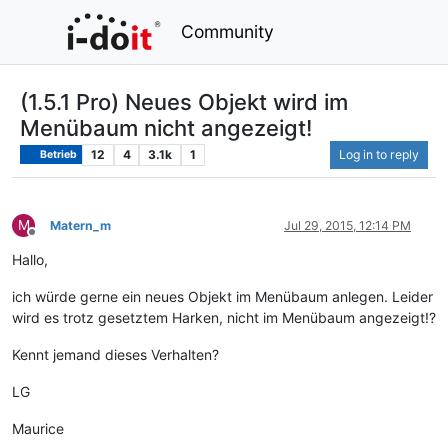
Community
(1.5.1 Pro) Neues Objekt wird im
Menübaum nicht angezeigt!
12
4
3.1k
1
Log in to reply
Betrieb
M
Matern_m
Jul 29, 2015, 12:14 PM
Offline
Hallo,
ich würde gerne ein neues Objekt im Menübaum anlegen. Leider
wird es trotz gesetztem Harken, nicht im Menübaum angezeigt!?
Kennt jemand dieses Verhalten?
LG
Maurice