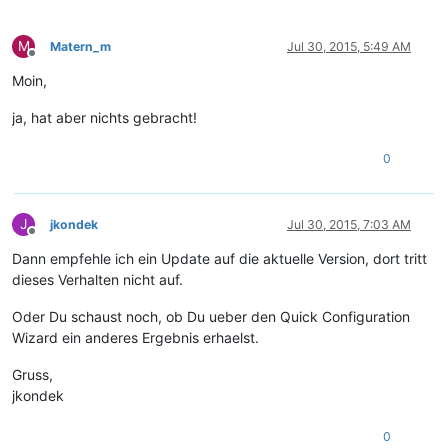
M
Matern_m
Jul 30, 2015, 5:49 AM
Offline
Moin,
ja, hat aber nichts gebracht!
0
J
jkondek
Jul 30, 2015, 7:03 AM
Offline
Dann empfehle ich ein Update auf die aktuelle Version, dort tritt
dieses Verhalten nicht auf.
Oder Du schaust noch, ob Du ueber den Quick Configuration
Wizard ein anderes Ergebnis erhaelst.
Gruss,
jkondek
0