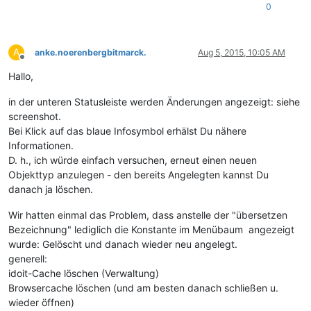
0
A
anke.noerenbergbitmarck.
Aug 5, 2015, 10:05 AM
Offline
Hallo,
in der unteren Statusleiste werden Änderungen angezeigt: siehe
screenshot.
Bei Klick auf das blaue Infosymbol erhälst Du nähere
Informationen.
D. h., ich würde einfach versuchen, erneut einen neuen
Objekttyp anzulegen - den bereits Angelegten kannst Du
danach ja löschen.
Wir hatten einmal das Problem, dass anstelle der "übersetzen
Bezeichnung" lediglich die Konstante im Menübaum angezeigt
wurde: Gelöscht und danach wieder neu angelegt.
generell:
idoit-Cache löschen (Verwaltung)
Browsercache löschen (und am besten danach schließen u.
wieder öffnen)