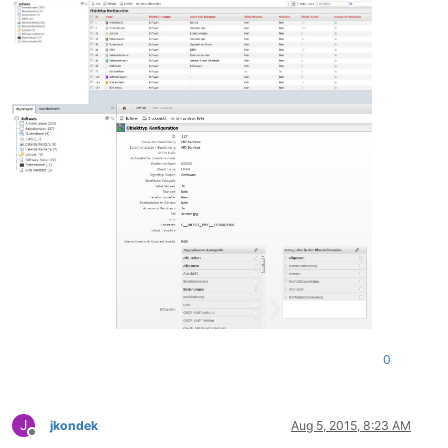
0
J
jkondek
Aug 5, 2015, 8:23 AM
Offline