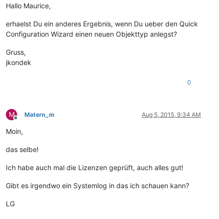
Hallo Maurice,
erhaelst Du ein anderes Ergebnis, wenn Du ueber den Quick
Configuration Wizard einen neuen Objekttyp anlegst?
Gruss,
jkondek
0
M
Matern_m
Aug 5, 2015, 9:34 AM
Offline
Moin,
das selbe!
Ich habe auch mal die Lizenzen geprüft, auch alles gut!
Gibt es irgendwo ein Systemlog in das ich schauen kann?
LG