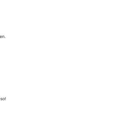
en.
 so!