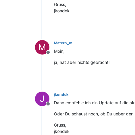
Gruss,
jkondek
Matern_m
M
Moin,
Offline
ja, hat aber nichts gebracht!
jkondek
J
Dann empfehle ich ein Update auf die aktue
Offline
Oder Du schaust noch, ob Du ueber den Q
Gruss,
jkondek