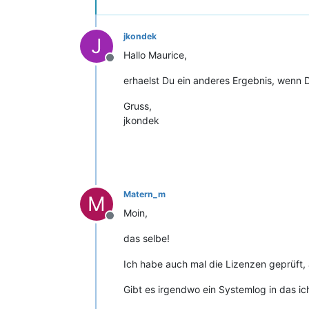
jkondek
J
Hallo Maurice,
Offline
erhaelst Du ein anderes Ergebnis, wenn 
Gruss,
jkondek
Matern_m
M
Moin,
Offline
das selbe!
Ich habe auch mal die Lizenzen geprüft, 
Gibt es irgendwo ein Systemlog in das i