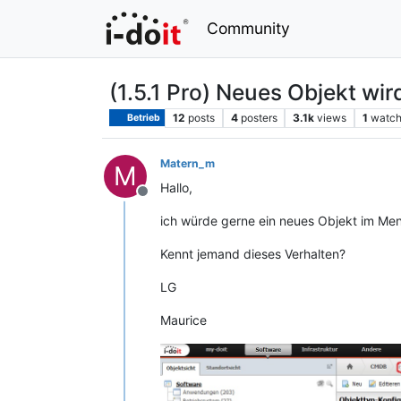
Community
(1.5.1 Pro) Neues Objekt wi
12
posts
4
posters
3.1k
views
1
watch
Betrieb
Matern_m
M
Hallo,
Offline
ich würde gerne ein neues Objekt im Me
Kennt jemand dieses Verhalten?
LG
Maurice