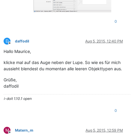
0
D
daffodil
Aug 5, 2015, 12:40 PM
Offline
Hallo Maurice,
klicke mal auf das Auge neben der Lupe. So wie es für mich
aussieht blendest du momentan alle leeren Objekttypen aus.
Grüße,
daffodil
i-doit 1.10.1 open
0
M
Matern_m
Aug 5, 2015, 12:59 PM