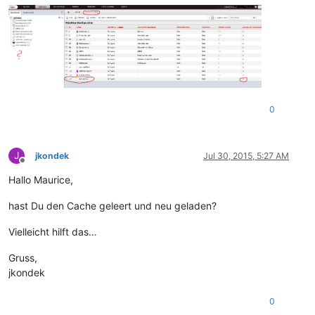
0
J
jkondek
Jul 30, 2015, 5:27 AM
Offline
Hallo Maurice,
hast Du den Cache geleert und neu geladen?
Vielleicht hilft das…
Gruss,
jkondek
0