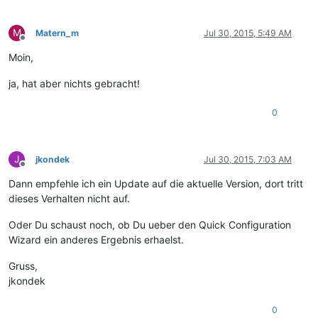
M
Matern_m
Jul 30, 2015, 5:49 AM
Offline
Moin,
ja, hat aber nichts gebracht!
0
J
jkondek
Jul 30, 2015, 7:03 AM
Offline
Dann empfehle ich ein Update auf die aktuelle Version, dort tritt
dieses Verhalten nicht auf.
Oder Du schaust noch, ob Du ueber den Quick Configuration
Wizard ein anderes Ergebnis erhaelst.
Gruss,
jkondek
0