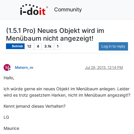
Community
(1.5.1 Pro) Neues Objekt wird im
Menübaum nicht angezeigt!
12
4
3.1k
1
Log in to reply
Betrieb
M
Matern_m
Jul 29, 2015, 12:14 PM
Offline
Hallo,
ich würde gerne ein neues Objekt im Menübaum anlegen. Leider
wird es trotz gesetztem Harken, nicht im Menübaum angezeigt!?
Kennt jemand dieses Verhalten?
LG
Maurice