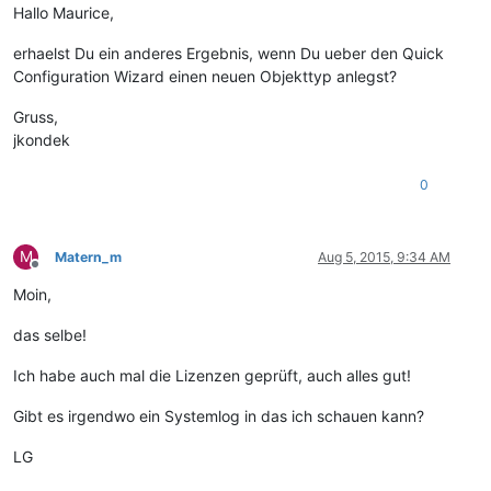
Hallo Maurice,
erhaelst Du ein anderes Ergebnis, wenn Du ueber den Quick
Configuration Wizard einen neuen Objekttyp anlegst?
Gruss,
jkondek
0
M
Matern_m
Aug 5, 2015, 9:34 AM
Offline
Moin,
das selbe!
Ich habe auch mal die Lizenzen geprüft, auch alles gut!
Gibt es irgendwo ein Systemlog in das ich schauen kann?
LG