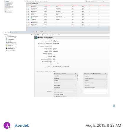
0
J
jkondek
Aug 5, 2015, 8:23 AM
Offline