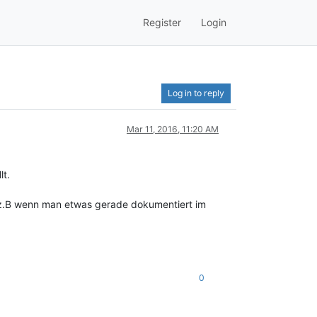
Register
Login
Log in to reply
Mar 11, 2016, 11:20 AM
lt.
öd z.B wenn man etwas gerade dokumentiert im
0