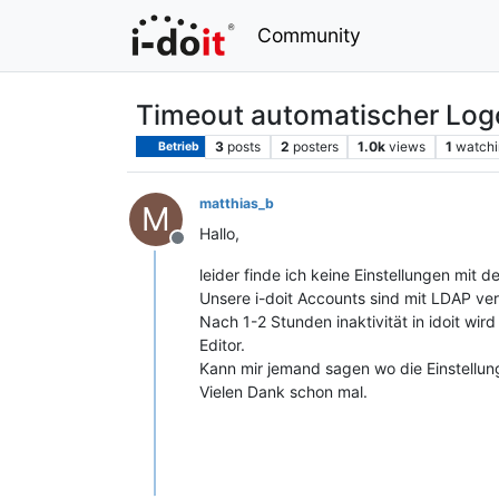
Community
Timeout automatischer Log
3
posts
2
posters
1.0k
views
1
watchi
Betrieb
matthias_b
M
Hallo,
Offline
leider finde ich keine Einstellungen mit
Unsere i-doit Accounts sind mit LDAP ve
Nach 1-2 Stunden inaktivität in idoit w
Editor.
Kann mir jemand sagen wo die Einstellung 
Vielen Dank schon mal.