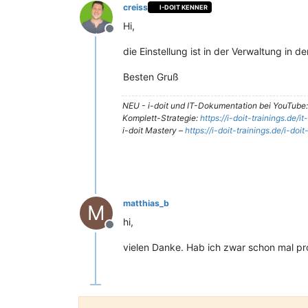
creiss
I-DOIT KENNER
Hi,
Offline
die Einstellung ist in der Verwaltung in 
Besten Gruß
NEU - i-doit und IT-Dokumentation bei YouTube
Komplett-Strategie:
https://i-doit-trainings.de/
i-doit Mastery –
https://i-doit-trainings.de/i-doi
matthias_b
M
hi,
Offline
vielen Danke. Hab ich zwar schon mal pr