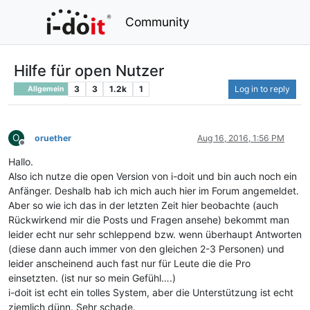
Community
Hilfe für open Nutzer
3
3
1.2k
1
Log in to reply
Allgemein
O
oruether
Aug 16, 2016, 1:56 PM
Offline
Hallo.
Also ich nutze die open Version von i-doit und bin auch noch ein
Anfänger. Deshalb hab ich mich auch hier im Forum angemeldet.
Aber so wie ich das in der letzten Zeit hier beobachte (auch
Rückwirkend mir die Posts und Fragen ansehe) bekommt man
leider echt nur sehr schleppend bzw. wenn überhaupt Antworten
(diese dann auch immer von den gleichen 2-3 Personen) und
leider anscheinend auch fast nur für Leute die die Pro
einsetzten. (ist nur so mein Gefühl….)
i-doit ist echt ein tolles System, aber die Unterstützung ist echt
ziemlich dünn. Sehr schade.