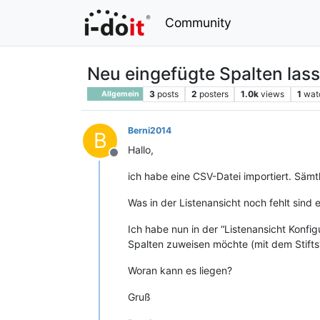
Community
Neu eingefügte Spalten lass
3
posts
2
posters
1.0k
views
1
wat
Allgemein
Berni2014
B
Hallo,
Offline
ich habe eine CSV-Datei importiert. Sämt
Was in der Listenansicht noch fehlt sind
Ich habe nun in der “Listenansicht Konfi
Spalten zuweisen möchte (mit dem Stifts
Woran kann es liegen?
Gruß