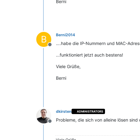
Berni
Berni2014
B
….habe die IP-Nummern und MAC-Adress
Offline
...funktioniert jetzt auch bestens!
Viele Grüße,
Berni
dkirsten
ADMINISTRATORS
Probleme, die sich von alleine lösen sind
Offline
Viele Grüße,