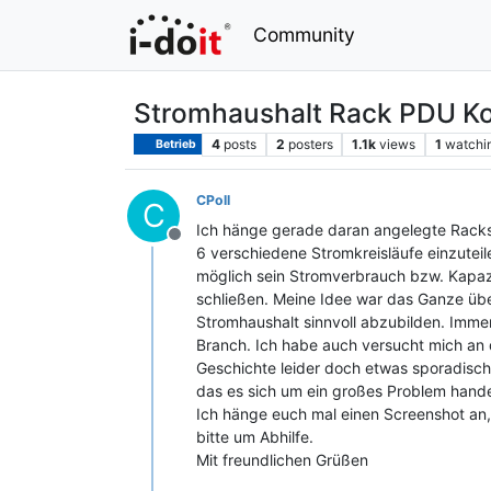
Community
Stromhaushalt Rack PDU Ko
4
posts
2
posters
1.1k
views
1
watchi
Betrieb
CPoll
C
Ich hänge gerade daran angelegte Racks( 
Offline
6 verschiedene Stromkreisläufe einzutei
möglich sein Stromverbrauch bzw. Kapaz
schließen. Meine Idee war das Ganze übe
Stromhaushalt sinnvoll abzubilden. Immer
Branch. Ich habe auch versucht mich an 
Geschichte leider doch etwas sporadisch 
das es sich um ein großes Problem hande
Ich hänge euch mal einen Screenshot an,
bitte um Abhilfe.
Mit freundlichen Grüßen