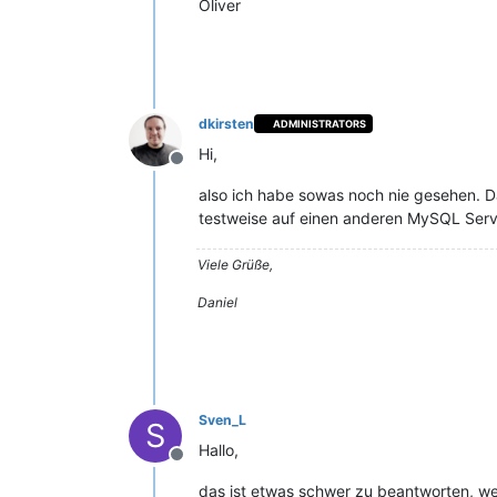
Oliver
dkirsten
ADMINISTRATORS
Hi,
Offline
also ich habe sowas noch nie gesehen. D
testweise auf einen anderen MySQL Serve
Viele Grüße,
Daniel
Sven_L
S
Hallo,
Offline
das ist etwas schwer zu beantworten, wei