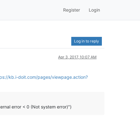
Register
Login
Log in to reply
Apr 3, 2017, 10:07 AM
tps://kb.i-doit.com/pages/viewpage.action?
ternal error < 0 (Not system error)")