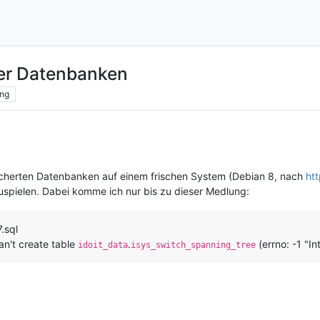
er Datenbanken
ng
cherten Datenbanken auf einem frischen System (Debian 8, nach
ht
uspielen. Dabei komme ich nur bis zu dieser Medlung:
.sql
n't create table
.
(errno: -1 "In
idoit_data
isys_switch_spanning_tree