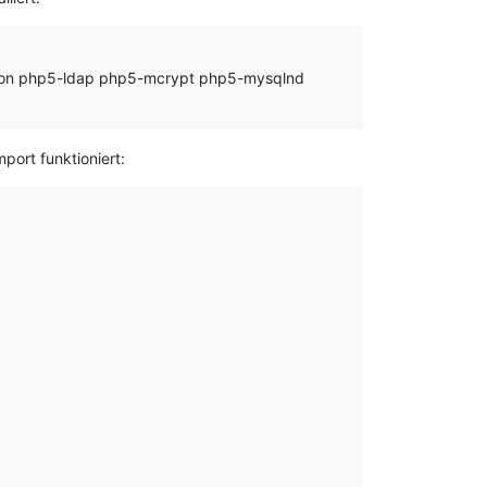
son php5-ldap php5-mcrypt php5-mysqlnd
port funktioniert: