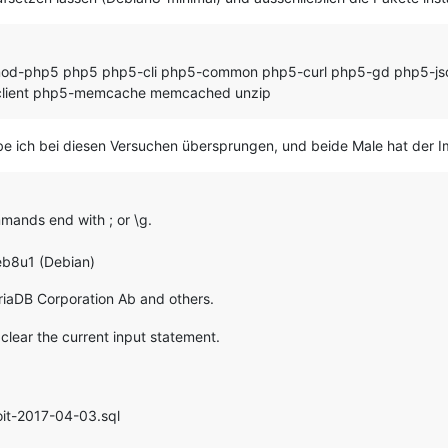
2-mod-php5 php5 php5-cli php5-common php5-curl php5-gd php5-j
-client php5-memcache memcached unzip
abe ich bei diesen Versuchen übersprungen, und beide Male hat der Im
ands end with ; or \g.
eb8u1 (Debian)
iaDB Corporation Ab and others.
to clear the current input statement.
oit-2017-04-03.sql