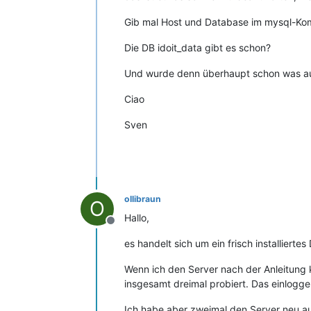
Gib mal Host und Database im mysql-Kom
Die DB idoit_data gibt es schon?
Und wurde denn überhaupt schon was aus
Ciao
Sven
ollibraun
O
Hallo,
Offline
es handelt sich um ein frisch installierte
Wenn ich den Server nach der Anleitung
insgesamt dreimal probiert. Das einloggen
Ich habe aber zweimal den Server neu auf