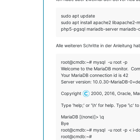
sudo apt update
sudo apt install apache2 libapache
php5-pgsql mariadb-server mariadb
Alle weiteren Schritte in der Anleitung h
root@cmdb:~# mysql -u root -p
Welcome to the MariaDB monitor. Comm
Your MariaDB connection id is 42
Server version: 10.0.30-MariaDB-0+d
Copyright
2000, 2016, Oracle, Mar
Type 'help;' or '\h' for help. Type '\c' 
MariaDB [(none)]> \q
Bye
root@cmdb:~# mysql -u root -p < i-d
root@cmdb:~#