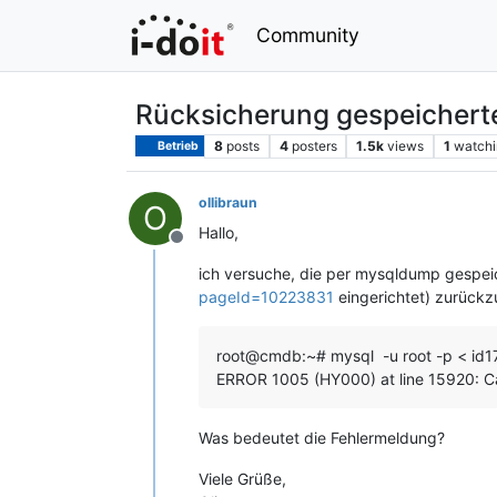
Community
Rücksicherung gespeichert
8
posts
4
posters
1.5k
views
1
watchi
Betrieb
ollibraun
O
Hallo,
Offline
ich versuche, die per mysqldump gespei
pageId=10223831
eingerichtet) zurückz
root@cmdb:~# mysql -u root -p < id17
ERROR 1005 (HY000) at line 15920: Ca
Was bedeutet die Fehlermeldung?
Viele Grüße,