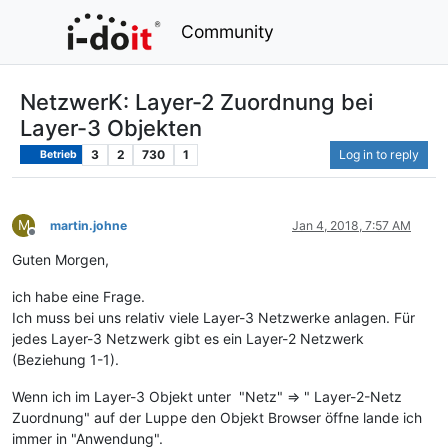
Community
NetzwerK: Layer-2 Zuordnung bei
Layer-3 Objekten
3
2
730
1
Log in to reply
Betrieb
M
martin.johne
Jan 4, 2018, 7:57 AM
Offline
Guten Morgen,
ich habe eine Frage.
Ich muss bei uns relativ viele Layer-3 Netzwerke anlagen. Für
jedes Layer-3 Netzwerk gibt es ein Layer-2 Netzwerk
(Beziehung 1-1).
Wenn ich im Layer-3 Objekt unter "Netz" => " Layer-2-Netz
Zuordnung" auf der Luppe den Objekt Browser öffne lande ich
immer in "Anwendung".