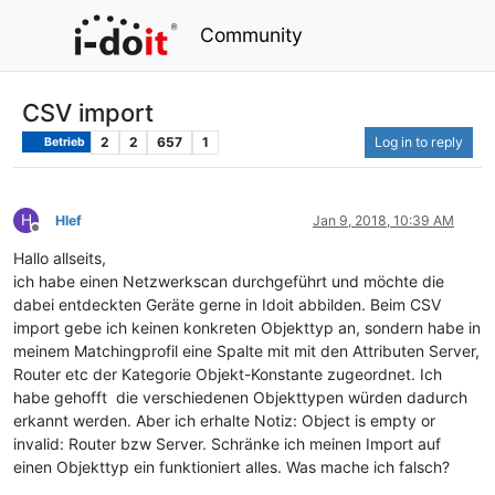
Community
CSV import
2
2
657
1
Log in to reply
Betrieb
H
Hlef
Jan 9, 2018, 10:39 AM
Offline
Hallo allseits,
ich habe einen Netzwerkscan durchgeführt und möchte die
dabei entdeckten Geräte gerne in Idoit abbilden. Beim CSV
import gebe ich keinen konkreten Objekttyp an, sondern habe in
meinem Matchingprofil eine Spalte mit mit den Attributen Server,
Router etc der Kategorie Objekt-Konstante zugeordnet. Ich
habe gehofft die verschiedenen Objekttypen würden dadurch
erkannt werden. Aber ich erhalte Notiz: Object is empty or
invalid: Router bzw Server. Schränke ich meinen Import auf
einen Objekttyp ein funktioniert alles. Was mache ich falsch?