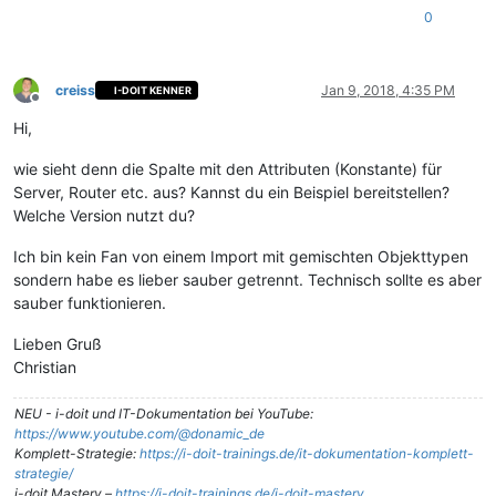
0
creiss
Jan 9, 2018, 4:35 PM
I-DOIT KENNER
Offline
Hi,
wie sieht denn die Spalte mit den Attributen (Konstante) für
Server, Router etc. aus? Kannst du ein Beispiel bereitstellen?
Welche Version nutzt du?
Ich bin kein Fan von einem Import mit gemischten Objekttypen
sondern habe es lieber sauber getrennt. Technisch sollte es aber
sauber funktionieren.
Lieben Gruß
Christian
NEU - i-doit und IT-Dokumentation bei YouTube:
https://www.youtube.com/@donamic_de
Komplett-Strategie:
https://i-doit-trainings.de/it-dokumentation-komplett-
strategie/
i-doit Mastery –
https://i-doit-trainings.de/i-doit-mastery