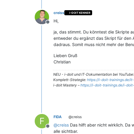
creiss
I-DOIT KENNER
Hi,
Offline
ja, das stimmt. Du könntest die Skript
entweder du ergänzt das Skript für den Au
dadraus. Somit muss nicht mehr der Ben
Lieben Gruß
Christian
NEU - i-doit und IT-Dokumentation bei YouTube
Komplett-Strategie:
https://i-doit-trainings.de/
i-doit Mastery –
https://i-doit-trainings.de/i-doi
FIDA
@creiss
F
@
creiss
Das hilft aber nicht wirklich. D
Offline
alle sichtbar.