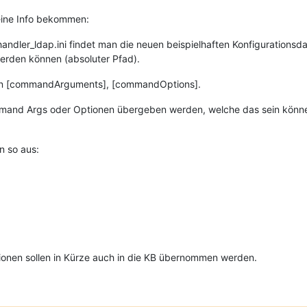
eine Info bekommen:
andler_ldap.ini findet man die neuen beispielhaften Konfigurationsda
den können (absoluter Pfad).
ppen [commandArguments], [commandOptions].
and Args oder Optionen übergeben werden, welche das sein können
n so aus:
tionen sollen in Kürze auch in die KB übernommen werden.