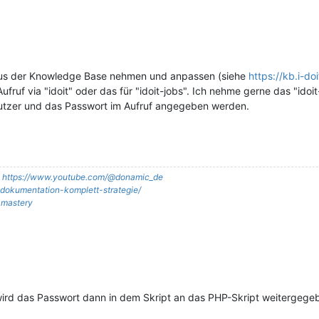
e aus der Knowledge Base nehmen und anpassen (siehe
https://kb.i-d
fruf via "idoit" oder das für "idoit-jobs". Ich nehme gerne das "idoit
utzer und das Passwort im Aufruf angegeben werden.
:
https://www.youtube.com/@donamic_de
it-dokumentation-komplett-strategie/
t-mastery
a wird das Passwort dann in dem Skript an das PHP-Skript weitergegeb