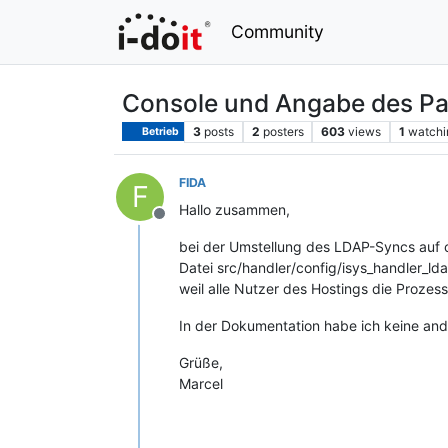
Community
Console und Angabe des P
3
posts
2
posters
603
views
1
watchi
Betrieb
FIDA
F
Hallo zusammen,
Offline
bei der Umstellung des LDAP-Syncs auf con
Datei src/handler/config/isys_handler_ld
weil alle Nutzer des Hostings die Proze
In der Dokumentation habe ich keine and
Grüße,
Marcel