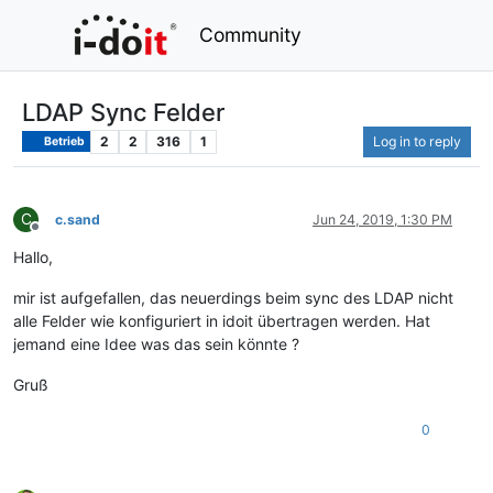
Community
LDAP Sync Felder
2
2
316
1
Log in to reply
Betrieb
C
c.sand
Jun 24, 2019, 1:30 PM
Offline
Hallo,
mir ist aufgefallen, das neuerdings beim sync des LDAP nicht
alle Felder wie konfiguriert in idoit übertragen werden. Hat
jemand eine Idee was das sein könnte ?
Gruß
0